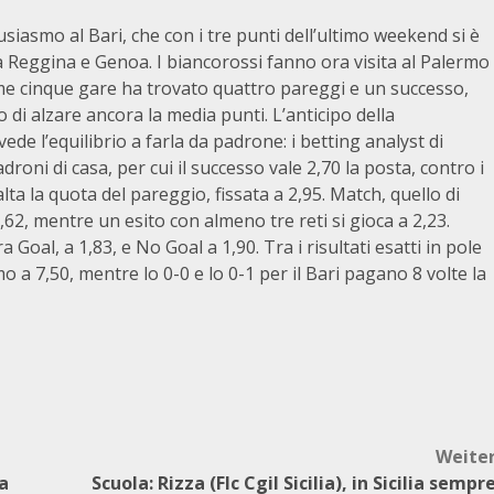
iasmo al Bari, che con i tre punti dell’ultimo weekend si è
 Reggina e Genoa. I biancorossi fanno ora visita al Palermo
me cinque gare ha trovato quattro pareggi e un successo,
 di alzare ancora la media punti. L’anticipo della
e l’equilibrio a farla da padrone: i betting analyst di
droni di casa, per cui il successo vale 2,70 la posta, contro i
 alta la quota del pareggio, fissata a 2,95. Match, quello di
62, mentre un esito con almeno tre reti si gioca a 2,23.
Goal, a 1,83, e No Goal a 1,90. Tra i risultati esatti in pole
rmo a 7,50, mentre lo 0-0 e lo 0-1 per il Bari pagano 8 volte la
Weite
a
Scuola: Rizza (Flc Cgil Sicilia), in Sicilia sempr