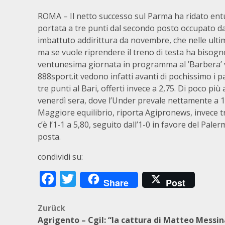
ROMA – Il netto successo sul Parma ha ridato entus
portata a tre punti dal secondo posto occupato da
imbattuto addirittura da novembre, che nelle ulti
ma se vuole riprendere il treno di testa ha bisogno
ventunesima giornata in programma al ’Barbera’ ved
888sport.it vedono infatti avanti di pochissimo i pa
tre punti al Bari, offerti invece a 2,75. Di poco più
venerdì sera, dove l’Under prevale nettamente a 1,
Maggiore equilibrio, riporta Agipronews, invece tra 
c’è l’1-1 a 5,80, seguito dall’1-0 in favore del Pale
posta.
condividi su:
Facebook
Twitter
Share
Post
Beitragsnavigation
Zurück
Agrigento – Cgil: “la cattura di Matteo Messin