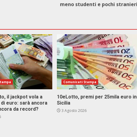
meno studenti e pochi stranier
Stampa
Comunicati Stampa
o, il jackpot vola a
10eLotto, premi per 25mila euro in
i di euro: sarà ancora
Sicilia
ncora da record?
3 Agosto 2026
6