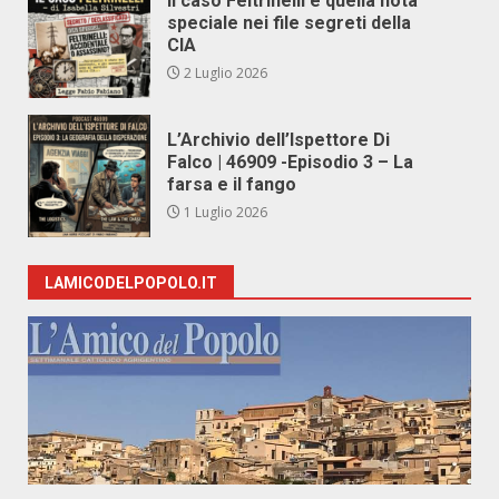
Il caso Feltrinelli e quella nota
speciale nei file segreti della
CIA
2 Luglio 2026
L’Archivio dell’Ispettore Di
Falco | 46909 -Episodio 3 – La
farsa e il fango
1 Luglio 2026
LAMICODELPOPOLO.IT