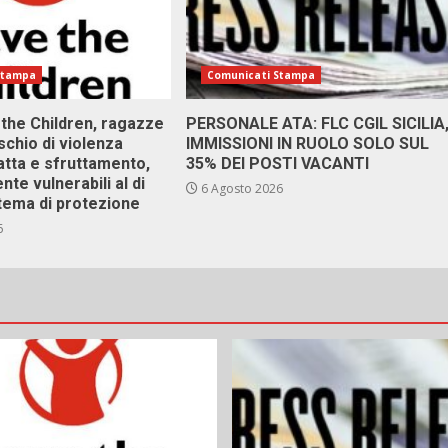
Stampa
Comunicati Stampa
 the Children, ragazze
PERSONALE ATA: FLC CGIL SICILIA
ischio di violenza
IMMISSIONI IN RUOLO SOLO SUL
atta e sfruttamento,
35% DEI POSTI VACANTI
nte vulnerabili al di
6 Agosto 2026
stema di protezione
6