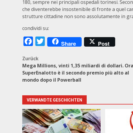
180, sempre nei principali ospedali torinesi. Seco
che diventerebbe insostenibile di fronte a quel cari
strutture cittadine non sono assolutamente in gr
condividi su:
Facebook
Twitter
Share
Post
Beitragsnavigation
Zurück
Mega Millions, vinti 1,35 miliardi di dollari. Ora
SuperEnalotto è il secondo premio più alto al
mondo dopo il Powerball
VERWANDTE GESCHICHTEN