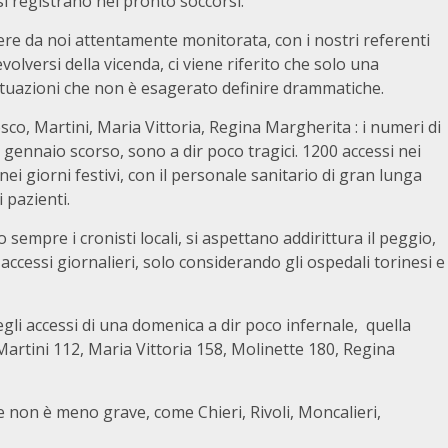
si registrano nei pronto soccorsi.
ere da noi attentamente monitorata, con i nostri referenti
volversi della vicenda, ci viene riferito che solo una
situazioni che non è esagerato definire drammatiche.
o, Martini, Maria Vittoria, Regina Margherita : i numeri di
8 gennaio scorso, sono a dir poco tragici. 1200 accessi nei
ei giorni festivi, con il personale sanitario di gran lunga
 pazienti.
sempre i cronisti locali, si aspettano addirittura il peggio,
ccessi giornalieri, solo considerando gli ospedali torinesi e
egli accessi di una domenica a dir poco infernale, quella
artini 112, Maria Vittoria 158, Molinette 180, Regina
ne non è meno grave, come Chieri, Rivoli, Moncalieri,