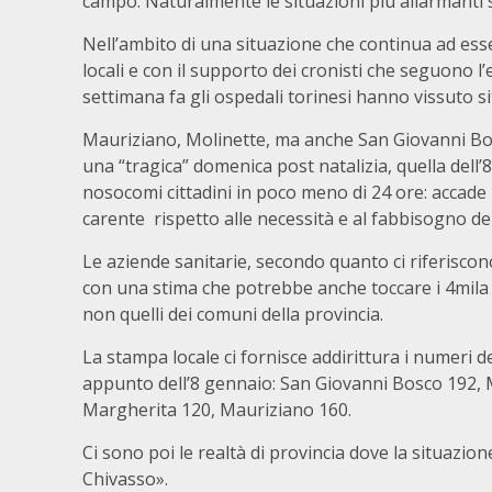
campo. Naturalmente le situazioni più allarmanti 
Nell’ambito di una situazione che continua ad ess
locali e con il supporto dei cronisti che seguono l’e
settimana fa gli ospedali torinesi hanno vissuto 
Mauriziano, Molinette, ma anche San Giovanni Bosc
una “tragica” domenica post natalizia, quella dell’
nosocomi cittadini in poco meno di 24 ore: accade n
carente rispetto alle necessità e al fabbisogno dei
Le aziende sanitarie, secondo quanto ci riferiscono 
con una stima che potrebbe anche toccare i 4mila a
non quelli dei comuni della provincia.
La stampa locale ci fornisce addirittura i numeri d
appunto dell’8 gennaio: San Giovanni Bosco 192, M
Margherita 120, Mauriziano 160.
Ci sono poi le realtà di provincia dove la situazio
Chivasso».