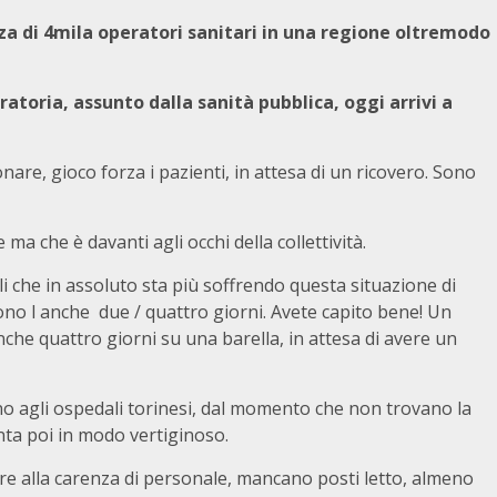
za di 4mila operatori sanitari in una regione oltremodo
atoria, assunto dalla sanità pubblica, oggi arrivi a
onare, gioco forza i pazienti, in attesa di un ricovero. Sono
 che è davanti agli occhi della collettività.
i che in assoluto sta più soffrendo questa situazione di
liono l anche due / quattro giorni. Avete capito bene! Un
he quattro giorni su una barella, in attesa di avere un
ono agli ospedali torinesi, dal momento che non trovano la
nta poi in modo vertiginoso.
ltre alla carenza di personale, mancano posti letto, almeno