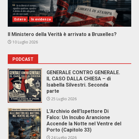
Estero
In evidenza
Il Ministero della Verità è arrivato a Bruxelles?
10 Luglio 2026
PODCAST
GENERALE CONTRO GENERALE.
IL CASO DALLA CHIESA – di
Isabella Silvestri. Seconda
parte
25 Luglio 2026
L’Archivio dell’Ispettore Di
Falco: Un Incubo Arancione
Accende la Notte nel Ventre del
Porto (Capitolo 33)
24 Luglio 2026