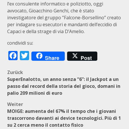
l’ex consulente informatico e poliziotto, oggi
avvocato, Gioacchino Genchi, che è stato
investigatore del gruppo ”Falcone-Borsellino” creato
per indagare su esecutori e mandanti dell’eccidio di
Capaci e della strage di via D’Amelio.
condividi su:
Facebook
Twitter
Share
Post
Beitragsnavigation
Zurück
SuperEnalotto, un anno senza “6”: il Jackpot a un
passo dal record della storia del gioco, domani in
palio 209 milioni di euro
Weiter
MOIGE: aumenta del 67% il tempo che i giovani
trascorrono davanti ai device tecnologici. Più di 1
su 2 cerca meno il contatto fisico