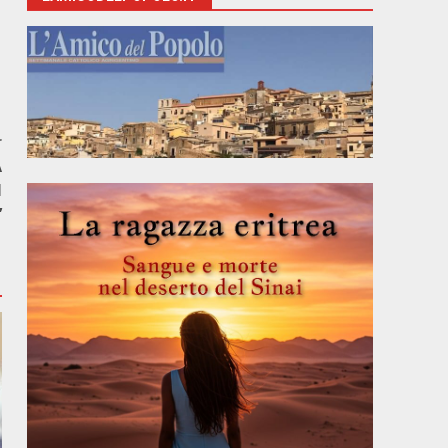
r
A
I
’