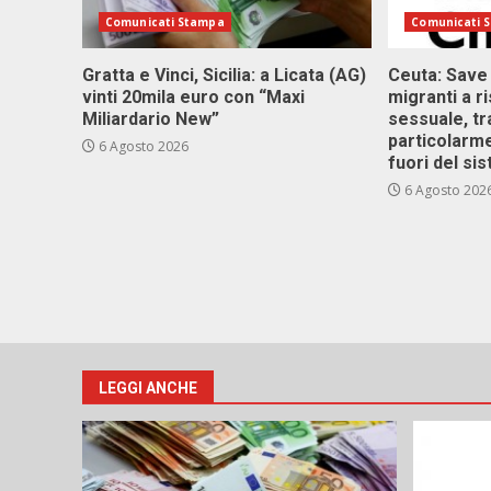
Comunicati Stampa
Comunicati 
Gratta e Vinci, Sicilia: a Licata (AG)
Ceuta: Save
vinti 20mila euro con “Maxi
migranti a r
Miliardario New”
sessuale, tr
particolarme
6 Agosto 2026
fuori del si
6 Agosto 202
LEGGI ANCHE