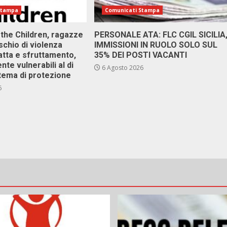
Stampa
Comunicati Stampa
 the Children, ragazze
PERSONALE ATA: FLC CGIL SICILIA
ischio di violenza
IMMISSIONI IN RUOLO SOLO SUL
atta e sfruttamento,
35% DEI POSTI VACANTI
nte vulnerabili al di
6 Agosto 2026
stema di protezione
6