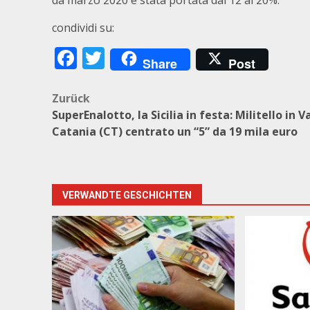
da marzo 2020 è stata portata dal 12 al 20%.
condividi su:
Facebook
Twitter
Share
Post
Beitragsnavigation
Zurück
SuperEnalotto, la Sicilia in festa: Militello in Va
Catania (CT) centrato un “5” da 19 mila euro
VERWANDTE GESCHICHTEN