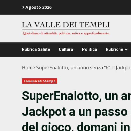
Zum
7 Agosto 2026
Inhalt
springen
Rubrica Salute
Cultura
Politica
Rubriche
Home
SuperEnalotto, un anno senza “6”: il Jackpot
Comunicati Stampa
SuperEnalotto, un an
Jackpot a un passo d
del gioco, domani in