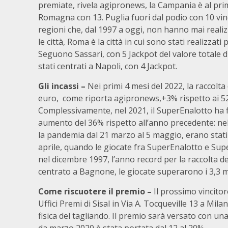
premiate, rivela agipronews, la Campania è al primo
Romagna con 13. Puglia fuori dal podio con 10 vinci
regioni che, dal 1997 a oggi, non hanno mai realizz
le città, Roma è la città in cui sono stati realizzati
Seguono Sassari, con 5 Jackpot del valore totale di
stati centrati a Napoli, con 4 Jackpot.
Gli incassi –
Nei primi 4 mesi del 2022, la raccolta
euro, come riporta agipronews,+3% rispetto ai 52
Complessivamente, nel 2021, il SuperEnalotto ha fa
aumento del 36% rispetto all’anno precedente: nel 
la pandemia dal 21 marzo al 5 maggio, erano stati p
aprile, quando le giocate fra SuperEnalotto e Supe
nel dicembre 1997, l’anno record per la raccolta de
centrato a Bagnone, le giocate superarono i 3,3 mi
Come riscuotere il premio –
Il prossimo vincitor
Uffici Premi di Sisal in Via A. Tocqueville 13 a Mi
fisica del tagliando. Il premio sarà versato con una