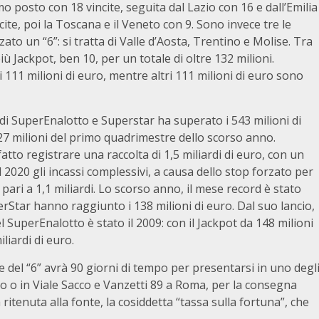
 posto con 18 vincite, seguita dal Lazio con 16 e dall’Emilia
te, poi la Toscana e il Veneto con 9. Sono invece tre le
ato un “6”: si tratta di Valle d’Aosta, Trentino e Molise. Tra
 più Jackpot, ben 10, per un totale di oltre 132 milioni.
 111 milioni di euro, mentre altri 111 milioni di euro sono
 di SuperEnalotto e Superstar ha superato i 543 milioni di
7 milioni del primo quadrimestre dello scorso anno.
tto registrare una raccolta di 1,5 miliardi di euro, con un
2020 gli incassi complessivi, a causa dello stop forzato per
ari a 1,1 miliardi. Lo scorso anno, il mese record è stato
rStar hanno raggiunto i 138 milioni di euro. Dal suo lancio,
l SuperEnalotto è stato il 2009: con il Jackpot da 148 milioni
liardi di euro.
e del “6” avrà 90 giorni di tempo per presentarsi in uno degl
lano o in Viale Sacco e Vanzetti 89 a Roma, per la consegna
 ritenuta alla fonte, la cosiddetta “tassa sulla fortuna”, che