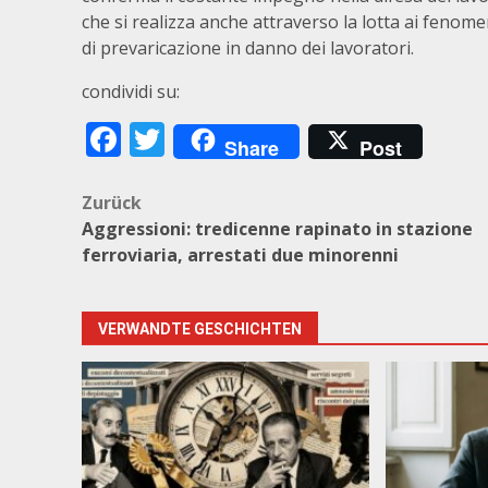
che si realizza anche attraverso la lotta ai fenom
di prevaricazione in danno dei lavoratori.
condividi su:
Facebook
Twitter
Share
Post
Beitragsnavigation
Zurück
Aggressioni: tredicenne rapinato in stazione
ferroviaria, arrestati due minorenni
VERWANDTE GESCHICHTEN