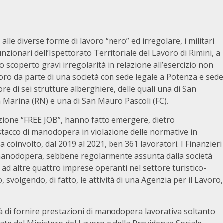
lle diverse forme di lavoro “nero” ed irregolare, i militari
zionari dell’Ispettorato Territoriale del Lavoro di Rimini, a
 scoperto gravi irregolarità in relazione all’esercizio non
avoro da parte di una società con sede legale a Potenza e sede
re di sei strutture alberghiere, delle quali una di San
a Marina (RN) e una di San Mauro Pascoli (FC).
azione “FREE JOB”, hanno fatto emergere, dietro
stacco di manodopera in violazione delle normative in
coinvolto, dal 2019 al 2021, ben 361 lavoratori. I Finanzieri
a manodopera, sebbene regolarmente assunta dalla società
d altre quattro imprese operanti nel settore turistico-
, svolgendo, di fatto, le attività di una Agenzia per il Lavoro,
ità di fornire prestazioni di manodopera lavorativa soltanto