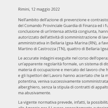
Rimini, 12 maggio 2022
Nell’ambito dell’azione di prevenzione e contrasto a
del Comando Provinciale Guardia di Finanza ed i fun
conclusione di un’intensa attività congiunta, hanno
autorizzato dell’attività di somministrazione di l
amministrativa in Bellaria Igea-Marina (RN), a favo
Martino di Castrozza (TN), quattro di Bellaria Ige
Le accurate indagini eseguite nel corso dell’oper
un’apparente regolarità formale, un sistema di di
materia di occupazione e mercato del lavoro che ha 
e gli Ispettori del Lavoro hanno accertato che l
potentina, veniva successivamente somministrata a
alberghiero, senza la stipula di contratti di appalto
ma abusivamente.
La vigente normativa prevede, infatti, la possibil