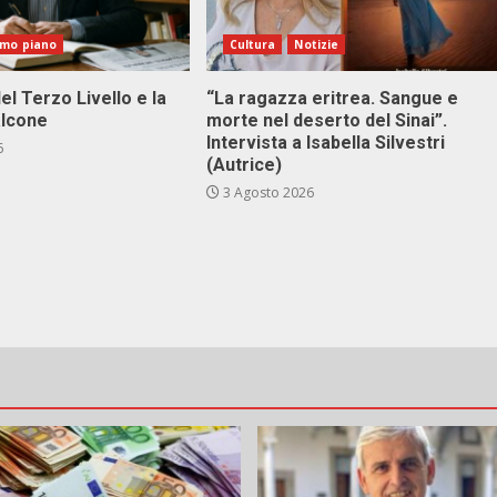
imo piano
Cultura
Notizie
el Terzo Livello e la
“La ragazza eritrea. Sangue e
alcone
morte nel deserto del Sinai”.
Intervista a Isabella Silvestri
6
(Autrice)
3 Agosto 2026