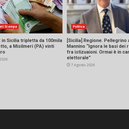
ati Stampa
Politica
in Sicilia tripletta da 100mila
[Sicilia] Regione. Pellegrino 
tto, a Misilmeri (PA) vinti
Mannino “Ignora le basi dei 
uro
fra istizuaioni. Ormai è in 
elettorale”
 2026
7 Agosto 2026