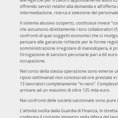
alle Agenzie per il Lavoro appositamente autorizza
offrendo servizi relativi alla domanda e all’offerta
intermediazione, ricerca e selezione del personale
Il sistema abusivo scoperto, costituisce invece “c
che assumono direttamente i loro collaboratori (fa
confronti di quei soggetti economici che si rivolg
pensare alle garanzie richieste per le forme regola
somministrazione irregolare di manodopera, è previ
l’irrogazione di sanzioni pecuniarie pari a 60 euro
occupazione.
Nel corso della stessa operazione sono emerse ulte
riposi settimanali non concessi ed ore prestate in 
13 lavoratori completamente “in nero”. Comples
arrivare ad un massimo di oltre 125 mila euro.
Nei confronti delle società sanzionate sono pure i
L’attività svolta dalla Guardia di Finanza, in stret
conferma il costante impegno nella difesa del lavo