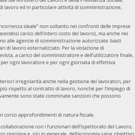
te dal Ministero del Lavoro e della Previdenza Sociale,
 di lavoro ed in particolare attività di somministrazione,
.
oncorrenza sleale” non soltanto nei confronti delle imprese
cendosi carico dell’intero costo del lavoro), ma anche nei
ono alle agenzie di somministrazione autorizzate: basti
ri di lavoro esternalizzato. Per la violazione di
sta, a carico del somministratore e dell’utilizzatore finale,
 per ogni lavoratore e per ogni giornata di effettiva
riori irregolarità anche nella gestione dei lavoratori, per
più rispetto al contratto di lavoro, nonché per l’impiego di
sivamente sono state comminate sanzioni che possono
n corso approfondimenti di natura fiscale.
ta collaborazione con i funzionari dell’Ispettorato del Lavoro,
ro regolare e, più in generale, dell’economia sana; obiettivo