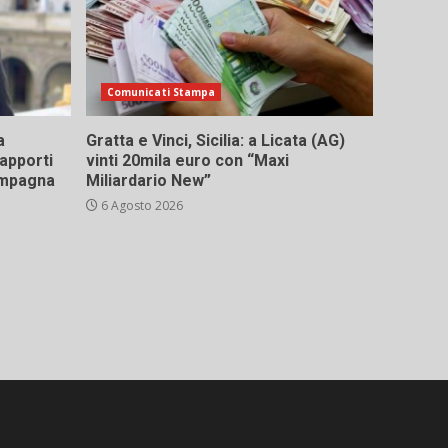
Comunicati Stampa
a
Gratta e Vinci, Sicilia: a Licata (AG)
rapporti
vinti 20mila euro con “Maxi
campagna
Miliardario New”
6 Agosto 2026