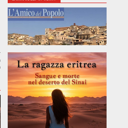
r
a
a