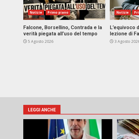
Notizie
Primo piano
Notizie
Pr
Falcone, Borsellino, Contrada e la
L’equivoco d
verità piegata all’uso del tempo
lezione di F
5 Agosto 2026
3 Agosto 202
LEGGI ANCHE