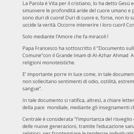
La Parola è Vita per il cristiano, lo ha detto Gesù 
smuovere le profondità aride del cuore umano e p
sono duri di cuore! Duri di cuore e, forse, non lo
uccide la verità. Occorre intenerire i loro cuori! C
Solo mediante l’Amore che fa miracoli !
Papa Francesco ha sottoscritto il “Documento sul
Comune”con il Grande Imam di Al-Azhar Ahmad Al -T
religioni monoteistiche.
E’ importante porre in luce come, in tale documento
non sollecitano sentimenti di odio, ostilità, estre
sangue”.
In tale documento si ratifica, altresì, a chiare lett
della pace mondiale, mediante gli insegnamenti che
Centrale è considerata “l’importanza del risveglio 
delle nuove generazioni, tramite l’educazione sana
religiosi, per fronteggiare le tendenze individualist