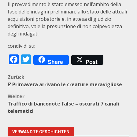
Il provvedimento è stato emesso nell’ambito della
fase delle indagini preliminari, allo stato delle attuali
acquisizioni probatorie e, in attesa di giudizio
definitivo, vale la presunzione di non colpevolezza
degli indagati.
condividi su:
Facebook
Twitter
Share
Post
Beitragsnavigation
Zurück
E’ Primavera arrivano le creature meravigliose
Weiter
Traffico di banconote false – oscurati 7 canali
telematici
VERWANDTE GESCHICHTEN