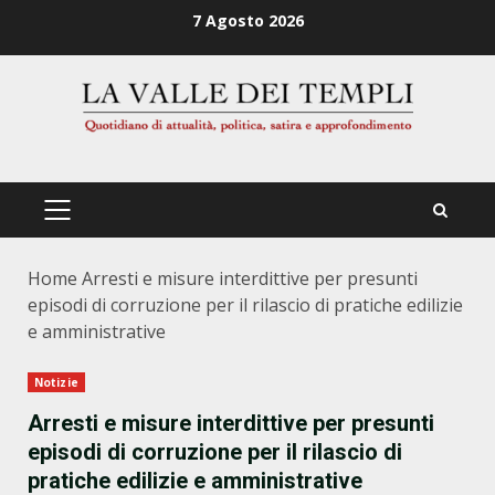
Zum
7 Agosto 2026
Inhalt
springen
PRIMÄRES
MENÜ
Home
Arresti e misure interdittive per presunti
episodi di corruzione per il rilascio di pratiche edilizie
e amministrative
Notizie
Arresti e misure interdittive per presunti
episodi di corruzione per il rilascio di
pratiche edilizie e amministrative