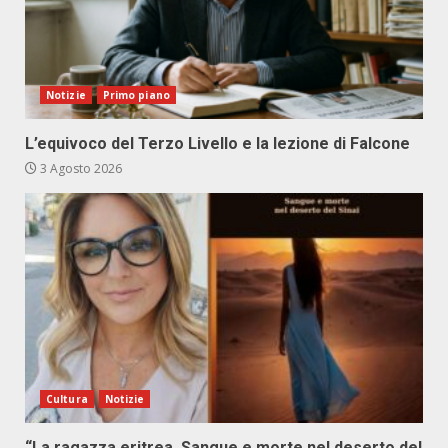
Notizie
Primo piano
L’equivoco del Terzo Livello e la lezione di Falcone
3 Agosto 2026
Cultura
Notizie
“La ragazza eritrea. Sangue e morte nel deserto del