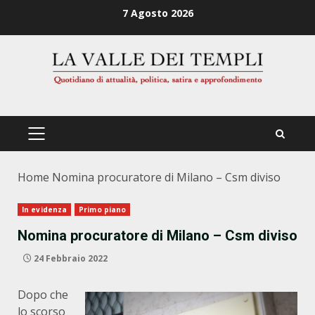
Zum
7 Agosto 2026
Inhalt
springen
PRIMÄRES
MENÜ
Home
Nomina procuratore di Milano – Csm diviso
In evidenza
Primo piano
Nomina procuratore di Milano – Csm diviso
24 Febbraio 2022
Dopo che
lo scorso