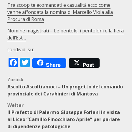
Tra scoop telecomandati e casualità ecco come
venne affondata la nomina di Marcello Viola alla
Procura di Roma
Nomine magistrati – Le pentole, i pentoloni e la fiera
dell’Est…
condividi su:
Facebook
Twitter
Share
Post
Beitragsnavigation
Zurück
Ascolto Ascoltiamoci – Un progetto del comando
provinciale dei Carabinieri di Mantova
Weiter
Il Prefetto di Palermo Giuseppe Forlani in visita
al Liceo “Camillo Finocchiaro Aprile” per parlare
di dipendenze patologiche