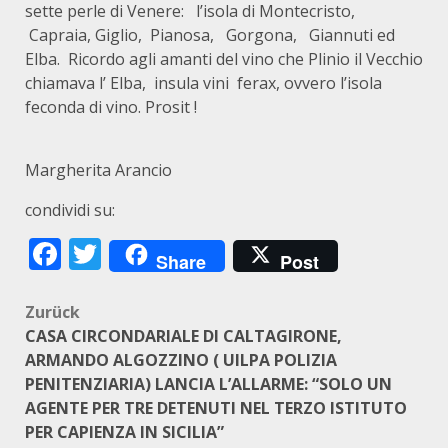
sette perle di Venere: l’isola di Montecristo,
Capraia, Giglio, Pianosa, Gorgona, Giannuti ed
Elba. Ricordo agli amanti del vino che Plinio il Vecchio
chiamava l’ Elba, insula vini ferax, ovvero l’isola
feconda di vino. Prosit !
Margherita Arancio
condividi su:
Facebook
Twitter
Share
Post
Beitragsnavigation
Zurück
CASA CIRCONDARIALE DI CALTAGIRONE,
ARMANDO ALGOZZINO ( UILPA POLIZIA
PENITENZIARIA) LANCIA L’ALLARME: “SOLO UN
AGENTE PER TRE DETENUTI NEL TERZO ISTITUTO
PER CAPIENZA IN SICILIA”