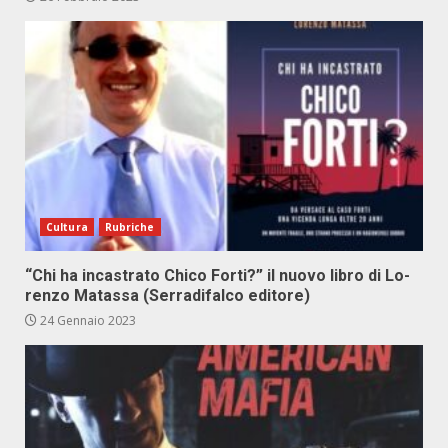
Cultura
Rubriche
“Chi ha in­ca­stra­to Chi­co For­ti?” il nuo­vo li­bro di Lo­
ren­zo Ma­tas­sa (Ser­ra­di­fal­co edi­to­re)
24 Gennaio 2023