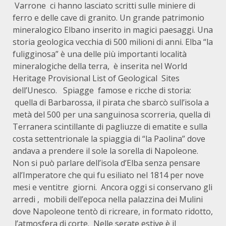
Varrone ci hanno lasciato scritti sulle miniere di
ferro e delle cave di granito. Un grande patrimonio
mineralogico Elbano inserito in magici paesaggi. Una
storia geologica vecchia di 500 milioni di anni. Elba “la
fuligginosa” è una delle più importanti località
mineralogiche della terra, è inserita nel World
Heritage Provisional List of Geological Sites
dell’Unesco. Spiagge famose e ricche di storia:
quella di Barbarossa, il pirata che sbarcò sull’isola a
metà del 500 per una sanguinosa scorreria, quella di
Terranera scintillante di pagliuzze di ematite e sulla
costa settentrionale la spiaggia di “la Paolina” dove
andava a prendere il sole la sorella di Napoleone.
Non si può parlare dell’isola d’Elba senza pensare
all’Imperatore che qui fu esiliato nel 1814 per nove
mesi e ventitre giorni. Ancora oggi si conservano gli
arredi , mobili dell’epoca nella palazzina dei Mulini
dove Napoleone tentò di ricreare, in formato ridotto,
l’atmosfera di corte. Nelle serate estive è il