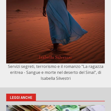
Servizi segreti, terrorismo e il romanzo "La ragazza
eritrea - Sangue e morte nel deserto del Sinai", di
Isabella Silvestri
LEGGI ANCHE