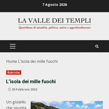
Zum
7 Agosto 2026
Inhalt
springen
PRIMÄRES
MENÜ
Home
L’isola dei mille fuochi
Rubriche
L’isola dei mille fuochi
20 Febbraio 2022
Un gioiello
che spunta