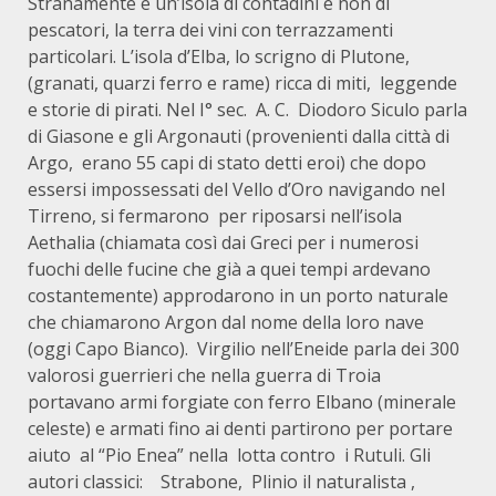
Stranamente è un’isola di contadini e non di
pescatori, la terra dei vini con terrazzamenti
particolari. L’isola d’Elba, lo scrigno di Plutone,
(granati, quarzi ferro e rame) ricca di miti, leggende
e storie di pirati. Nel I° sec. A. C. Diodoro Siculo parla
di Giasone e gli Argonauti (provenienti dalla città di
Argo, erano 55 capi di stato detti eroi) che dopo
essersi impossessati del Vello d’Oro navigando nel
Tirreno, si fermarono per riposarsi nell’isola
Aethalia (chiamata così dai Greci per i numerosi
fuochi delle fucine che già a quei tempi ardevano
costantemente) approdarono in un porto naturale
che chiamarono Argon dal nome della loro nave
(oggi Capo Bianco). Virgilio nell’Eneide parla dei 300
valorosi guerrieri che nella guerra di Troia
portavano armi forgiate con ferro Elbano (minerale
celeste) e armati fino ai denti partirono per portare
aiuto al “Pio Enea” nella lotta contro i Rutuli. Gli
autori classici: Strabone, Plinio il naturalista ,