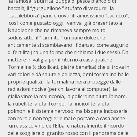
la famosa “sburrita “zuppa di pesce bianco o di
baccalà; il “gurguglione “ stufato di verdure ; la
“caccilebbora” pane e uovo ;il famosissimo “caciucco”,
così come gustato oggi, veniva già presentato a
Napoleone che ne rimaneva sempre molto
soddisfatto; il “ cirimito ” un pane dolce che
anticamente si scambiavano i fidanzati come augurio
di fertilità (ha una forma che richiama i due sessi). Da
mettere in valigia per il ritorno a casa qualche
Tormalina (ciclosilicati, pietra benefica) che si trova in
vari colori e dà salute e bellezza, ogni tormalina ha le
proprie qualità: la tormalina nera protegge dalle
radiazioni nocive (per chi lavora al computer), la
gialla vince la malinconia, la policroma aiuta l’amore,
la rubellite aiuta il corpo, la indicolite aiuta i
polmoni e il sistema nervoso ;ma bisogna indossarle
con l’oro e non toglierle mai e portare a casa anche
un classico vino dell’Elba e naturalmente il ricordo
delle scogliere di granito rosso con il panorama delle