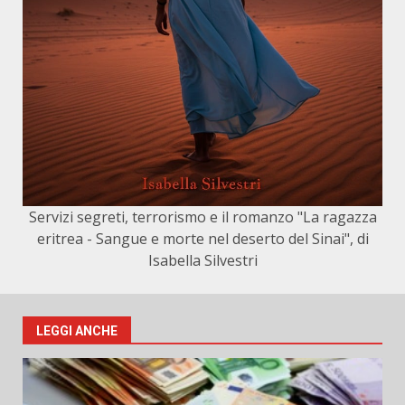
Servizi segreti, terrorismo e il romanzo "La ragazza
eritrea - Sangue e morte nel deserto del Sinai", di
Isabella Silvestri
LEGGI ANCHE