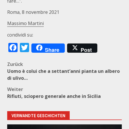
fare…”.
Roma, 8 novembre 2021
Massimo Martini
condividi su:
Facebook
Twitter
Share
Post
Beitragsnavigation
Zurück
Uomo è colui che a settant’anni pianta un albero
di ulivo…
Weiter
Rifiuti, sciopero generale anche in Sicilia
VERWANDTE GESCHICHTEN