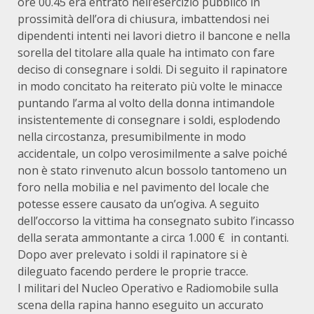
ore 00.45 era entrato nell’esercizio pubblico in
prossimità dell’ora di chiusura, imbattendosi nei
dipendenti intenti nei lavori dietro il bancone e nella
sorella del titolare alla quale ha intimato con fare
deciso di consegnare i soldi. Di seguito il rapinatore
in modo concitato ha reiterato più volte le minacce
puntando l’arma al volto della donna intimandole
insistentemente di consegnare i soldi, esplodendo
nella circostanza, presumibilmente in modo
accidentale, un colpo verosimilmente a salve poiché
non è stato rinvenuto alcun bossolo tantomeno un
foro nella mobilia e nel pavimento del locale che
potesse essere causato da un’ogiva. A seguito
dell’occorso la vittima ha consegnato subito l’incasso
della serata ammontante a circa 1.000 € in contanti.
Dopo aver prelevato i soldi il rapinatore si è
dileguato facendo perdere le proprie tracce.
I militari del Nucleo Operativo e Radiomobile sulla
scena della rapina hanno eseguito un accurato