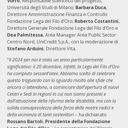
Vurro
, Responsabile scientifico del progetto,
Università degli Studi di Milano;
Barbara Duca
,
Direttore Amministrazione Finanza e Controllo
Fondazione Lega del Filo d’Oro;
Roberto Costantini
,
Direttore Generale Fondazione Lega del Filo d’Oro e
Dea Palmitessa
, Area Manager Area Public Sector
Centro Nord, UniCredit S.p.A., con la moderazione di
Stefano Arduini
, Direttore Vita.
“
Il 2024 per noi è stato un anno particolarmente
significativo: il 20 dicembre, infatti, la Lega del Filo d’Oro
ha compiuto sessant’anni
.
Abbiamo scelto di celebrare
questo traguardo con lo sguardo rivolto alle sfide che
ancora ci attendono, a cominciare dall’apertura di nuovi
Centri e Sedi in regioni in cui non siamo presenti e
dall’attuazione della riforma della disabilità, ma con la
solida consapevolezza della forza delle nostre radici e
della vicinanza di tanti sostenitori
– ha dichiarato
Rossano Bartoli
,
Presidente della Fondazione