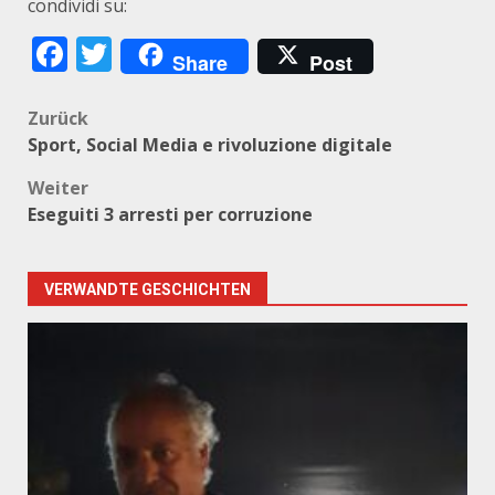
condividi su:
Facebook
Twitter
Share
Post
Beitragsnavigation
Zurück
Sport, Social Media e rivoluzione digitale
Weiter
Eseguiti 3 arresti per corruzione
VERWANDTE GESCHICHTEN