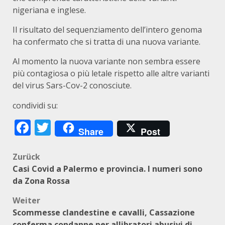
nigeriana e inglese.
Il risultato del sequenziamento dell’intero genoma
ha confermato che si tratta di una nuova variante.
Al momento la nuova variante non sembra essere
più contagiosa o più letale rispetto alle altre varianti
del virus Sars-Cov-2 conosciute.
condividi su:
Facebook
Twitter
Share
Post
Beitragsnavigation
Zurück
Casi Covid a Palermo e provincia. I numeri sono
da Zona Rossa
Weiter
Scommesse clandestine e cavalli, Cassazione
conferma condanne per allibratori abusivi di