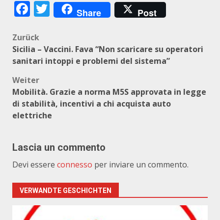
Facebook
Twitter
Share
Post
Beitragsnavigation
Zurück
Sicilia – Vaccini. Fava “Non scaricare su operatori
sanitari intoppi e problemi del sistema”
Weiter
Mobilità. Grazie a norma M5S approvata in legge
di stabilità, incentivi a chi acquista auto
elettriche
Lascia un commento
Devi essere
connesso
per inviare un commento.
VERWANDTE GESCHICHTEN