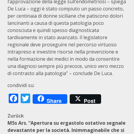
l’approvazione della legge sull’endometriosi – spiega
De Luca – oggi è stato compiuto un passo concreto,
per centinaia di donne siciliane che patiscono dolori
lancinanti a causa di questa patologia poco
conosciuta e quindi spesso diagnosticata
tardivamente in stato avanzato. Il legislatore
regionale deve proseguire nel percorso virtuoso
intrapreso e investire risorse nella prevenzione e
nella formazione dei medici in modo da consentire
una diagnosi sempre più precoce, unico vero mezzo
di contrasto alla patologia” – conclude De Luca.
condividi su:
Facebook
Twitter
Share
Post
Beitragsnavigation
Zurück
M5s Ars. “Apertura su ergastolo ostativo segnale
devastante per la società. Inimmaginabile che si