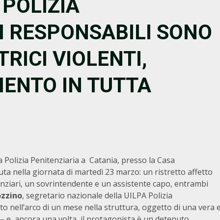
 POLIZIA
“I RESPONSABILI SONO
RICI VIOLENTI,
ENTO IN TUTTA
 Polizia Penitenziaria a Catania, presso la Casa
ta nella giornata di martedì 23 marzo: un ristretto affetto
enziari, un sovrintendente e un assistente capo, entrambi
zzino
, segretario nazionale della UILPA Polizia
to nell’arco di un mese nella struttura, oggetto di una vera 
– e, ancora una volta, il protagonista è un detenuto