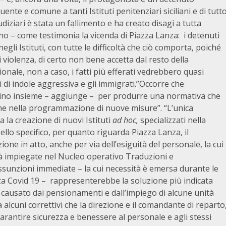
ente e comune a tanti Istituti penitenziari siciliani e di tutt
udiziari è stata un fallimento e ha creato disagi a tutta
no – come testimonia la vicenda di Piazza Lanza: i detenuti
egli Istituti, con tutte le difficoltà che ciò comporta, poiché
 di violenza, di certo non bene accetta dal resto della
onale, non a caso, i fatti più efferati vedrebbero quasi
 di indole aggressiva e gli immigrati.”Occorre che
orino insieme – aggiunge – per produrre una normativa che
e che nella programmazione di nuove misure”. “L’unica
la creazione di nuovi Istituti
ad hoc,
specializzati nella
Nello specifico, per quanto riguarda Piazza Lanza, il
ione in atto, anche per via dell’esiguità del personale, la cui
nità impiegate nel Nucleo operativo Traduzioni e
sunzioni immediate – la cui necessità è emersa durante le
za Covid 19 – rappresenterebbe la soluzione più indicata
causato dai pensionamenti e dall’impiego di alcune unità
 alcuni correttivi che la direzione e il comandante di reparto
rantire sicurezza e benessere al personale e agli stessi