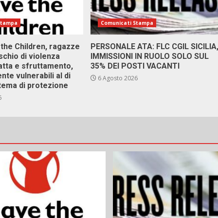
Stampa
Comunicati Stampa
 the Children, ragazze
PERSONALE ATA: FLC CGIL SICILIA
ischio di violenza
IMMISSIONI IN RUOLO SOLO SUL
atta e sfruttamento,
35% DEI POSTI VACANTI
nte vulnerabili al di
6 Agosto 2026
stema di protezione
6