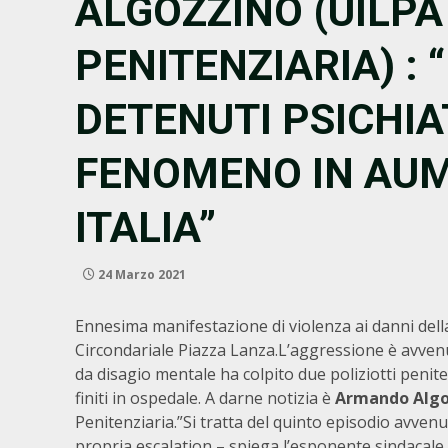
ALGOZZINO (UILPA
PENITENZIARIA) : 
DETENUTI PSICHIAT
FENOMENO IN AUM
ITALIA”
24 Marzo 2021
Ennesima manifestazione di violenza ai danni della
Circondariale Piazza Lanza.L’aggressione è avvenu
da disagio mentale ha colpito due poliziotti penit
finiti in ospedale. A darne notizia è
Armando Algo
Penitenziaria.”Si tratta del quinto episodio avvenu
propria escalation – spiega l’esponente sindacale 