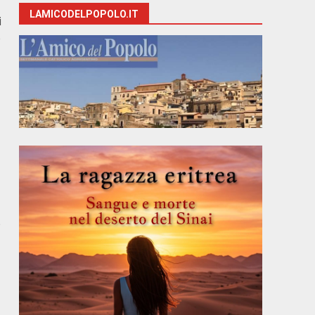
LAMICODELPOPOLO.IT
i
e
e