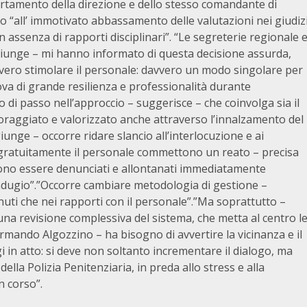
portamento della direzione e dello stesso comandante di
o “all’ immotivato abbassamento delle valutazioni nei giudiz
n assenza di rapporti disciplinari”. “Le segreterie regionale 
ggiunge – mi hanno informato di questa decisione assurda,
vvero stimolare il personale: davvero un modo singolare per
rova di grande resilienza e professionalità durante
di passo nell’approccio – suggerisce – che coinvolga sia il
ncoraggiato e valorizzato anche attraverso l’innalzamento del
iunge – occorre ridare slancio all’interlocuzione e ai
o gratuitamente il personale commettono un reato – precisa
evono essere denunciati e allontanati immediatamente
a indugio”.”Occorre cambiare metodologia di gestione –
tenuti che nei rapporti con il personale”.”Ma soprattutto –
una revisione complessiva del sistema, che metta al centro l
rmando Algozzino – ha bisogno di avvertire la vicinanza e il
gi in atto: si deve non soltanto incrementare il dialogo, ma
ella Polizia Penitenziaria, in preda allo stress e alla
n corso”.