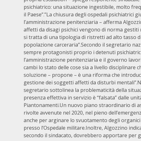
psichiatrico: una situazione ingestibile, molto frequ
il Paese”.”La chiusura degli ospedali psichiatrici gi
l’amministrazione penitenziaria – afferma Algozzi
affetti da disagi psichici vengono di norma gestiti n
si tratta di una tipologia di ristretti ad alto tasso
popolazione carceraria”.Secondo il segretario nazi
sempre protagonisti proprio i detenuti psichiatrici
l’amministrazione penitenziaria e il governo lav
cambi lo stato delle cose sia a livello disciplinar
soluzione – propone – è una riforma che introduca 
gestione dei soggetti affetti da disturbi mentali”.
segretario sottolinea la problematicità della situaz
presenza effettiva in servizio è “falsata” dalle u
Piantonamenti.Un nuovo piano straordinario di as
rivolte avvenute nel 2020, nel pieno dell’emergen
anche per arginare lo svuotamento degli organici 
presso l’Ospedale militare.Inoltre, Algozzino indica
secondo il sindacato, dovrebbero apportare per ga