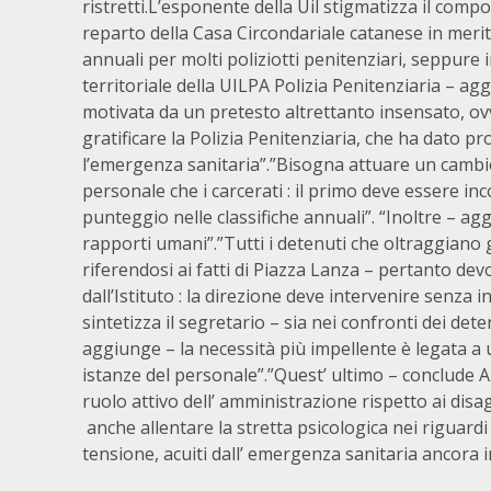
ristretti.L’esponente della Uil stigmatizza il com
reparto della Casa Circondariale catanese in merit
annuali per molti poliziotti penitenziari, seppure i
territoriale della UILPA Polizia Penitenziaria – a
motivata da un pretesto altrettanto insensato, o
gratificare la Polizia Penitenziaria, che ha dato p
l’emergenza sanitaria”.”Bisogna attuare un cambio 
personale che i carcerati : il primo deve essere i
punteggio nelle classifiche annuali”. “Inoltre – agg
rapporti umani”.”Tutti i detenuti che oltraggian
riferendosi ai fatti di Piazza Lanza – pertanto d
dall’Istituto : la direzione deve intervenire senz
sintetizza il segretario – sia nei confronti dei de
aggiunge – la necessità più impellente è legata a 
istanze del personale”.”Quest’ ultimo – conclude A
ruolo attivo dell’ amministrazione rispetto ai disa
anche allentare la stretta psicologica nei riguardi d
tensione, acuiti dall’ emergenza sanitaria ancora i