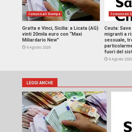
Comunicati Stampa
Comunicati 
Gratta e Vinci, Sicilia: a Licata (AG)
Ceuta: Save
vinti 20mila euro con “Maxi
migranti a r
Miliardario New”
sessuale, tr
particolarme
6 Agosto 2026
fuori del si
6 Agosto 202
LEGGI ANCHE