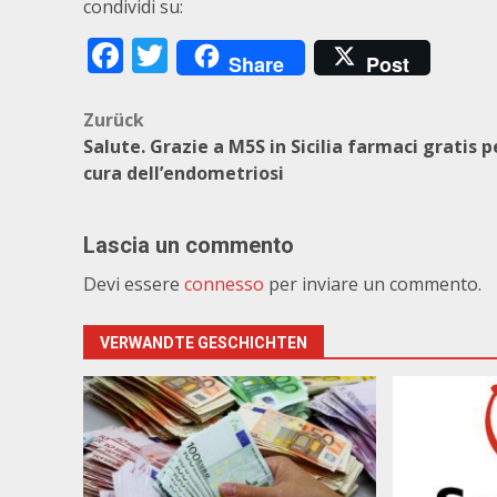
condividi su:
Facebook
Twitter
Share
Post
Beitragsnavigation
Zurück
Salute. Grazie a M5S in Sicilia farmaci gratis p
cura dell’endometriosi
Lascia un commento
Devi essere
connesso
per inviare un commento.
VERWANDTE GESCHICHTEN