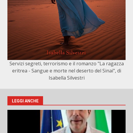
Servizi segreti, terrorismo e il romanzo "La ragazza
eritrea - Sangue e morte nel deserto del Sinai", di
Isabella Silvestri
LEGGI ANCHE