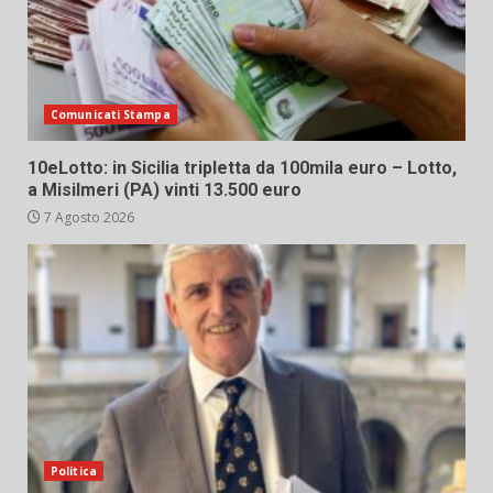
Comunicati Stampa
10eLotto: in Sicilia tripletta da 100mila euro – Lotto,
a Misilmeri (PA) vinti 13.500 euro
7 Agosto 2026
Politica