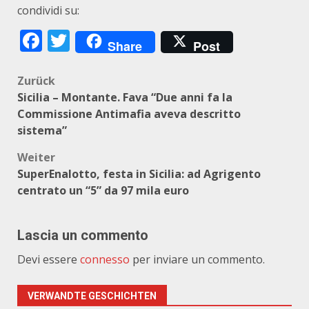
condividi su:
Facebook
Twitter
Share
Post
Beitragsnavigation
Zurück
Sicilia – Montante. Fava “Due anni fa la
Commissione Antimafia aveva descritto
sistema”
Weiter
SuperEnalotto, festa in Sicilia: ad Agrigento
centrato un “5” da 97 mila euro
Lascia un commento
Devi essere
connesso
per inviare un commento.
VERWANDTE GESCHICHTEN