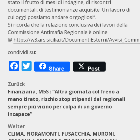
stato il frutto di mesi di indagine, di riscontri
documentali, di testimonianze acquisite. Un lavoro di
cui oggi possiamo andare orgogliosi”.
Si ricorda che la relazione conclusiva dei lavori della
Commissione Antimafia Regionale è online
@
https://w3.ars.sicilia.it/DocumentiEsterni/Avvisi_Com
condividi su:
Facebook
Twitter
Share
Post
Beitragsnavigation
Zurück
Finanziaria, M5S : “Altra giornata col freno a
mano tirato, rischio stop stipendi dei regionali
sempre più vicino per colpa di un governo
incapace”
Weiter
CLIMA, FIORAMONTI, FUSACCHIA, MURONI,