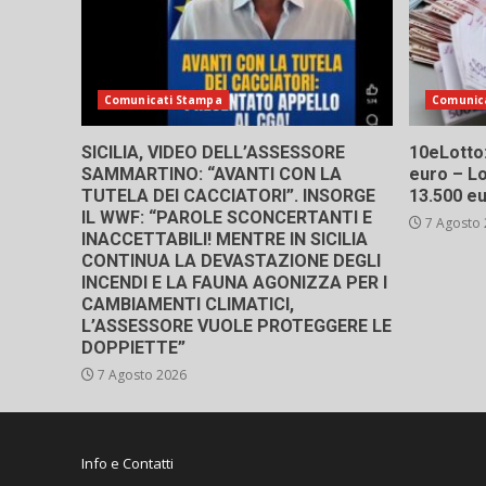
Comunicati Stampa
Comunic
SICILIA, VIDEO DELL’ASSESSORE
10eLotto: 
SAMMARTINO: “AVANTI CON LA
euro – Lo
TUTELA DEI CACCIATORI”. INSORGE
13.500 e
IL WWF: “PAROLE SCONCERTANTI E
7 Agosto
INACCETTABILI! MENTRE IN SICILIA
CONTINUA LA DEVASTAZIONE DEGLI
INCENDI E LA FAUNA AGONIZZA PER I
CAMBIAMENTI CLIMATICI,
L’ASSESSORE VUOLE PROTEGGERE LE
DOPPIETTE”
7 Agosto 2026
Info e Contatti