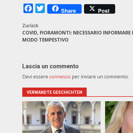
Facebook
Twitter
Share
Post
Beitragsnavigation
Zurück
COVID, FIORAMONTI: NECESSARIO INFORMARE 
MODO TEMPESTIVO
Lascia un commento
Devi essere
connesso
per inviare un commento.
VERWANDTE GESCHICHTEN