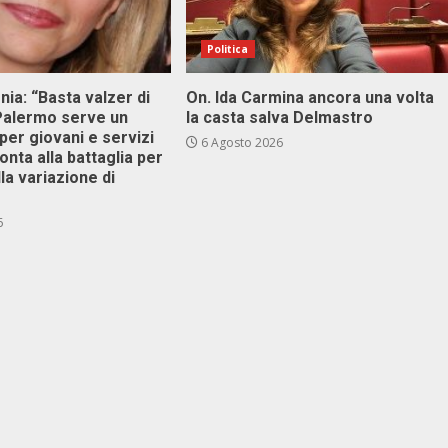
Politica
onia: “Basta valzer di
On. Ida Carmina ancora una volta
 Palermo serve un
la casta salva Delmastro
er giovani e servizi
6 Agosto 2026
ronta alla battaglia per
lla variazione di
6