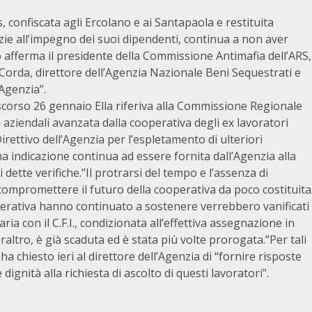
, confiscata agli Ercolano e ai Santapaola e restituita
zie all’impegno dei suoi dipendenti, continua a non aver
o afferma il presidente della Commissione Antimafia dell’ARS,
o Corda, direttore dell’Agenzia Nazionale Beni Sequestrati e
Agenzia”.
o scorso 26 gennaio Ella riferiva alla Commissione Regionale
 aziendali avanzata dalla cooperativa degli ex lavoratori
irettivo dell’Agenzia per l’espletamento di ulteriori
a indicazione continua ad essere fornita dall’Agenzia alla
i dette verifiche.”Il protrarsi del tempo e l’assenza di
 compromettere il futuro della cooperativa da poco costituita
operativa hanno continuato a sostenere verrebbero vanificati
a con il C.F.I., condizionata all’effettiva assegnazione in
altro, è già scaduta ed è stata più volte prorogata.”Per tali
a chiesto ieri al direttore dell’Agenzia di “fornire risposte
dignità alla richiesta di ascolto di questi lavoratori”.