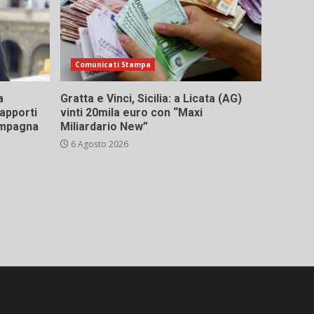
Comunicati Stampa
a
Gratta e Vinci, Sicilia: a Licata (AG)
rapporti
vinti 20mila euro con “Maxi
campagna
Miliardario New”
6 Agosto 2026