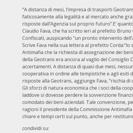
“A distanza di mesi, l’impresa di trasporti Geotrans
faticosamente alla legalità e al mercato anche gra
risposte dall’Agenzia sul proprio futuro”.E’ quant
Claudio Fava, che ha scritto ieri al prefetto Brun
Confiscati, auspicando “un pronto intervento dell’
Scrive Fava nella sua lettera al prefetto Corda:“l
Antimafia che la richiesta di assegnazione dei beni
della Geotrans era ancora al vaglio del Consiglio D
accertamenti. A distanza di quasi due mesi, nessun
cooperativa in ordine alle tempistiche e agli esiti d
risposte alla Geotrans, aggiunge Fava, “rischia di
Gli sforzi di natura economica che i soci della co
laddove si dovesse perdere la sovvenzione finanziari
comodato dei beni aziendali. Tale convenzione, per
ragioni il presidente della Commissione Antimafia h
chiare e tempi certi sul punto, anche per restituire 
condividi su: