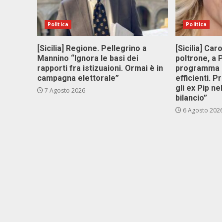
Politica
Politica
[Sicilia] Regione. Pellegrino a
[Sicilia] Car
Mannino “Ignora le basi dei
poltrone, a
rapporti fra istizuaioni. Ormai è in
programma p
campagna elettorale”
efficienti. P
gli ex Pip ne
7 Agosto 2026
bilancio”
6 Agosto 202