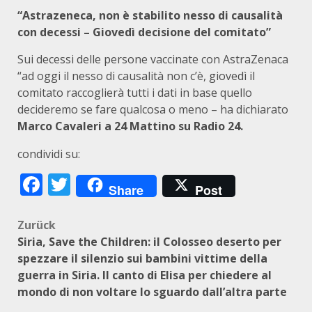
“Astrazeneca, non è stabilito nesso di causalità
con decessi – Giovedì decisione del comitato”
Sui decessi delle persone vaccinate con AstraZenaca
“ad oggi il nesso di causalità non c’è, giovedì il
comitato raccoglierà tutti i dati in base quello
decideremo se fare qualcosa o meno – ha dichiarato
Marco Cavaleri a 24 Mattino su Radio 24.
condividi su:
Facebook
Twitter
Share
Post
Beitragsnavigation
Zurück
Siria, Save the Children: il Colosseo deserto per
spezzare il silenzio sui bambini vittime della
guerra in Siria. Il canto di Elisa per chiedere al
mondo di non voltare lo sguardo dall’altra parte