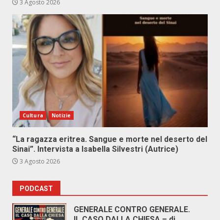
3 Agosto 2026
Cultura
Notizie
“La ragazza eritrea. Sangue e morte nel deserto del
Sinai”. Intervista a Isabella Silvestri (Autrice)
3 Agosto 2026
PODCAST
GENERALE CONTRO GENERALE.
IL CASO DALLA CHIESA – di