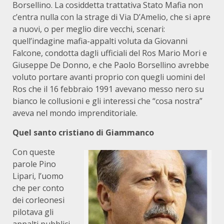
Borsellino. La cosiddetta trattativa Stato Mafia non
c’entra nulla con la strage di Via D’Amelio, che si apre
a nuovi, o per meglio dire vecchi, scenari:
quell’indagine mafia-appalti voluta da Giovanni
Falcone, condotta dagli ufficiali del Ros Mario Mori e
Giuseppe De Donno, e che Paolo Borsellino avrebbe
voluto portare avanti proprio con quegli uomini del
Ros che il 16 febbraio 1991 avevano messo nero su
bianco le collusioni e gli interessi che “cosa nostra”
aveva nel mondo imprenditoriale.
Quel santo cristiano di Giammanco
Con queste
parole Pino
Lipari, l’uomo
che per conto
dei corleonesi
pilotava gli
appalti pubblici,