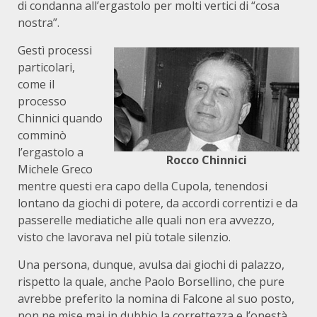
di condanna all’ergastolo per molti vertici di “cosa
nostra”.
Gestì processi
particolari,
come il
processo
Chinnici quando
comminò
l’ergastolo a
Rocco Chinnici
Michele Greco
mentre questi era capo della Cupola, tenendosi
lontano da giochi di potere, da accordi correntizi e da
passerelle mediatiche alle quali non era avvezzo,
visto che lavorava nel più totale silenzio.
Una persona, dunque, avulsa dai giochi di palazzo,
rispetto la quale, anche Paolo Borsellino, che pure
avrebbe preferito la nomina di Falcone al suo posto,
non ne mise mai in dubbio la correttezza e l’onestà.