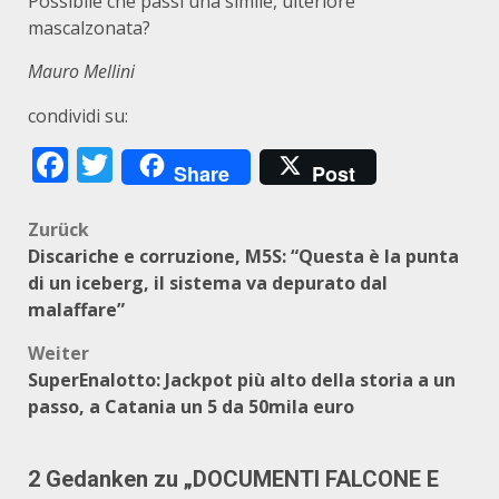
Possibile che passi una simile, ulteriore
mascalzonata?
Mauro Mellini
condividi su:
Facebook
Twitter
Share
Post
Beitragsnavigation
Zurück
Discariche e corruzione, M5S: “Questa è la punta
di un iceberg, il sistema va depurato dal
malaffare”
Weiter
SuperEnalotto: Jackpot più alto della storia a un
passo, a Catania un 5 da 50mila euro
2 Gedanken zu „
DOCUMENTI FALCONE E