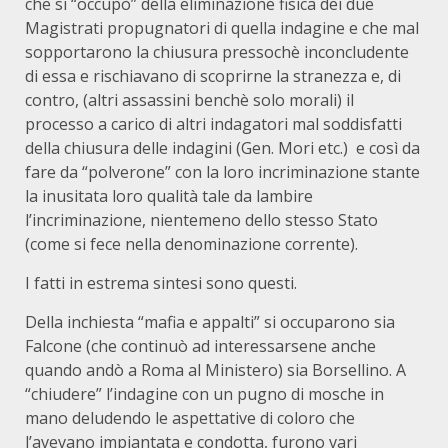
che si “occupò” della eliminazione fisica dei due
Magistrati propugnatori di quella indagine e che mal
sopportarono la chiusura pressochè inconcludente
di essa e rischiavano di scoprirne la stranezza e, di
contro, (altri assassini benchè solo morali) il
processo a carico di altri indagatori mal soddisfatti
della chiusura delle indagini (Gen. Mori etc.) e così da
fare da “polverone” con la loro incriminazione stante
la inusitata loro qualità tale da lambire
l’incriminazione, nientemeno dello stesso Stato
(come si fece nella denominazione corrente).
I fatti in estrema sintesi sono questi.
Della inchiesta “mafia e appalti” si occuparono sia
Falcone (che continuò ad interessarsene anche
quando andò a Roma al Ministero) sia Borsellino. A
“chiudere” l’indagine con un pugno di mosche in
mano deludendo le aspettative di coloro che
l’avevano impiantata e condotta, furono vari