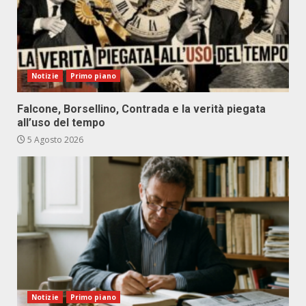
Notizie
Primo piano
Falcone, Borsellino, Contrada e la verità piegata
all’uso del tempo
5 Agosto 2026
Notizie
Primo piano