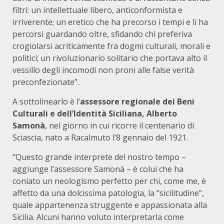
filtri: un intellettuale libero, anticonformista e
irriverente; un eretico che ha precorso i tempi e li ha
percorsi guardando oltre, sfidando chi preferiva
crogiolarsi acriticamente fra dogmi culturali, morali e
politici; un rivoluzionario solitario che portava alto il
vessillo degli incomodi non proni alle false verità
preconfezionate”.
A sottolinearlo è l’
assessore regionale dei Beni
Culturali e dell’Identità Siciliana, Alberto
Samonà
, nel giorno in cui ricorre il centenario di
Sciascia, nato a Racalmuto l’8 gennaio del 1921.
“Questo grande interprete del nostro tempo –
aggiunge l’assessore Samonà – è colui che ha
coniato un neologismo perfetto per chi, come me, è
affetto da una dolcissima patologia, la “sicilitudine”,
quale appartenenza struggente e appassionata alla
Sicilia. Alcuni hanno voluto interpretarla come