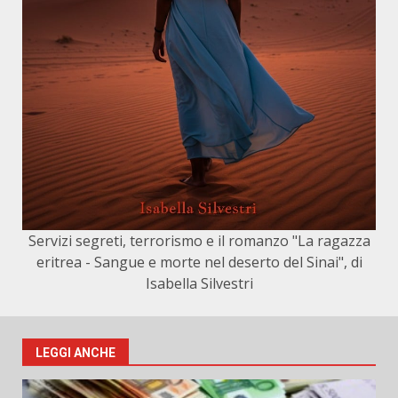
Servizi segreti, terrorismo e il romanzo "La ragazza
eritrea - Sangue e morte nel deserto del Sinai", di
Isabella Silvestri
LEGGI ANCHE