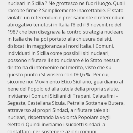
nucleari in Sicilia ? Ne grottesco ne fuori luogo. Quali
raccolte firme ? Semplicemente inaccettabile. E’ stato
violato un referendum e precisamente il referendum
abrogativo tenutosi in Italia l’8 ed il 9 novembre del
1987 che ben disegnava la contro strategia nucleare
in Italia che ha poi portato alla chiusura dei siti,
dislocati in maggioranza al nord Italia. I Comuni,
individuati in Sicilia come possibili siti nucleari,
possono rifiutare il sito nucleare è lo Stato nessun
diritto ha di intervenire nel merito, visto che su
questo punto i SI vinsero con l’80,6 % . Per cui,
siccome noi Movimento Etico Siciliano, guardiamo al
bene del Popolo ed alla tutela della propria salute,
invitiamo i Comuni Siciliani di Trapani, Calatafimi –
Segesta, Castellana Sicula, Petralia Sottana e Butera,
attraverso ai propri Sindaci, a rifiutare tale siti
nucleari, rispettando la volontà Popolare degli
elettori. Quindi invitiamo i suddetti sindaci a
contattarci,per sostenere azioni comuni.