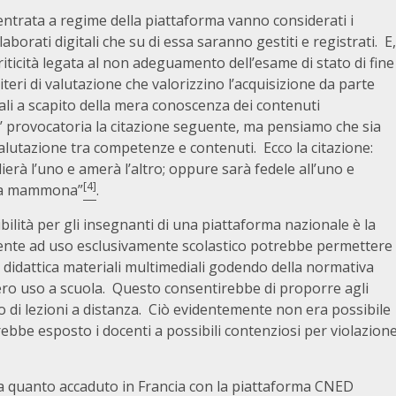
entrata a regime della piattaforma vanno considerati i
aborati digitali che su di essa saranno gestiti e registrati. E,
riticità legata al non adeguamento dell’esame di stato di fine
iteri di valutazione che valorizzino l’acquisizione da parte
tali a scapito della mera conoscenza dei contenuti
o’ provocatoria la citazione seguente, ma pensiamo che sia
 valutazione tra competenze e contenuti. Ecco la citazione:
rà l’uno e amerà l’altro; oppure sarà fedele all’uno e
[4]
 e a mammona”
.
ibilità per gli insegnanti di una piattaforma nazionale è la
nte ad uso esclusivamente scolastico potrebbe permettere
la didattica materiali multimediali godendo della normativa
ibero uso a scuola. Questo consentirebbe di proporre agli
 di lezioni a distanza. Ciò evidentemente non era possibile
vrebbe esposto i docenti a possibili contenziosi per violazion
 a quanto accaduto in Francia con la piattaforma CNED