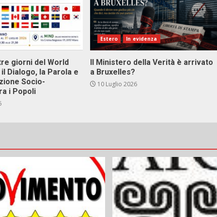
Estero
In evidenza
tre giorni del World
Il Ministero della Verità è arrivato
il Dialogo, la Parola e
a Bruxelles?
zione Socio-
10 Luglio 2026
ra i Popoli
6