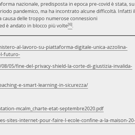
taforma nazionale, predisposta in epoca pre-covid è stata, su
riodo pandemico, ma ha incontrato alcune difficoltà. Infatti i
ma a causa delle troppo numerose connessioni
[6]
ed è andato in blocco più volte
.
istero-al-lavoro-su-piattaforma-digitale-unica-azzolina-
l-futuro-
/05/fine-del-privacy-shield-la-corte-di-giustizia-invalida-
teaching-e-smart-learning-in-sicurezza/
ntation-mcalm_charte-etat-septembre2020.pdf
es-sites-internet-pour-faire-l-ecole-confine-a-la-maison-20