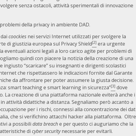
olgere senza ostacoli, attività sperimentali di innovazione
 problemi della privacy in ambiente DAD.
 dai
coockies
nei servizi Internet utilizzati per svolgere la
[2]
rte di giustizia europea sul Privacy Shield
era urgente
 da eventuali azioni legali a loro carico agite per problemi di
ccogliamo quindi con piacere la notizia della creazione di una
ingiusto “scaricare” su insegnanti e dirigenti scolastici
 internet che rispettassero le indicazioni fornite dal Garante
ecniche da affrontare per poter assumere la giusta decisione.
[3]
nza: smart teaching e smart learning in sicurezza”
dove
. La creazione di una piattaforma nazionale eviterà anche i
lti in attività didattiche a distanza. Segnaliamo però accanto a
ccupazione per i rischi, connessi alla concentrazione dei dat
lia, che si verifichino attacchi hacker alla piattaforma. Oltre
tivi a possibili
data breach
e per questo ci auguriamo che la
atteristiche di
cyber security
necessarie per evitarli.