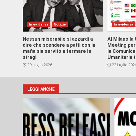
In evidenza
Notizie
In evidenza
Nessun miserabile si azzardi a
Al Milano la 
dire che scendere a patti con la
Meeting per 
mafia sia servito a fermare le
la Comunica
stragi
Umanitaria t
29 Luglio 2026
22 Luglio 202
LEGGI ANCHE