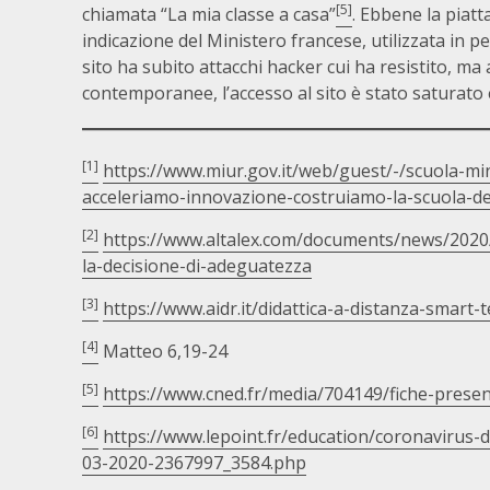
[5]
chiamata “La mia classe a casa”
. Ebbene la piat
indicazione del Ministero francese, utilizzata in pe
sito ha subito attacchi hacker cui ha resistito, 
contemporanee, l’accesso al sito è stato saturato 
[1]
https://www.miur.gov.it/web/guest/-/scuola-min
acceleriamo-innovazione-costruiamo-la-scuola-de
[2]
https://www.altalex.com/documents/news/2020/08
la-decisione-di-adeguatezza
[3]
https://www.aidr.it/didattica-a-distanza-smart-
[4]
Matteo 6,19-24
[5]
https://www.cned.fr/media/704149/fiche-prese
[6]
https://www.lepoint.fr/education/coronavirus-d
03-2020-2367997_3584.php