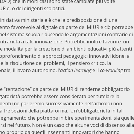
 DAD) che in molti casi sono state cambiate più volte
R e, o dei dirigenti scolastici.
niziativa ministeriale è che la predisposizione di una
mento favorevole al digitale da parte del MIUR e ciò potrebbe
e nel sistema scuola riducendo le argomentazioni contrarie di
trarietà a tale innovazione. Potrebbe inoltre favorire: un
e modalità per la creazione di ambienti educativi più attenti
’approfondimento di approcci pedagogici innovativi idonei a
a risoluzione dei problemi, il pensiero critico, la
nale, il lavoro autonomo, l’
action learning
e il
co-working
tra
ile “tentazione” da parte del MIUR di renderne obbligatorio
igatorietà potrebbe essere considerata per tutelare la
tudenti (ne parleremo successivamente nell’articolo) non
tre sezioni della piattaforma. Un’obbligatorietà in tali
 insegnamento che potrebbe inibire sperimentazioni, sia quell
si nel futuro. Non è un caso che alcune voci di dissenso alla
no proprio da quegli insegnanti innovatori che hanno