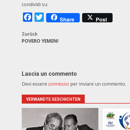
condividi su:
Facebook
Twitter
Share
Post
Beitragsnavigation
Zurück
POVERO YEMEN!
Lascia un commento
Devi essere
connesso
per inviare un commento.
VERWANDTE GESCHICHTEN