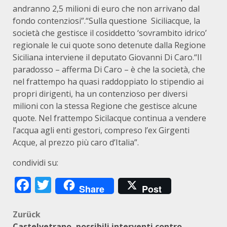
andranno 2,5 milioni di euro che non arrivano dal
fondo contenziosi”.“Sulla questione Siciliacque, la
società che gestisce il cosiddetto ‘sovrambito idrico’
regionale le cui quote sono detenute dalla Regione
Siciliana interviene il deputato Giovanni Di Caro.“Il
paradosso – afferma Di Caro – è che la società, che
nel frattempo ha quasi raddoppiato lo stipendio ai
propri dirigenti, ha un contenzioso per diversi
milioni con la stessa Regione che gestisce alcune
quote. Nel frattempo Sicilacque continua a vendere
l’acqua agli enti gestori, compreso l’ex Girgenti
Acque, al prezzo più caro d’Italia”.
condividi su:
Facebook
Twitter
Share
Post
Beitragsnavigation
Zurück
Castelvetrano, possibili interventi contro