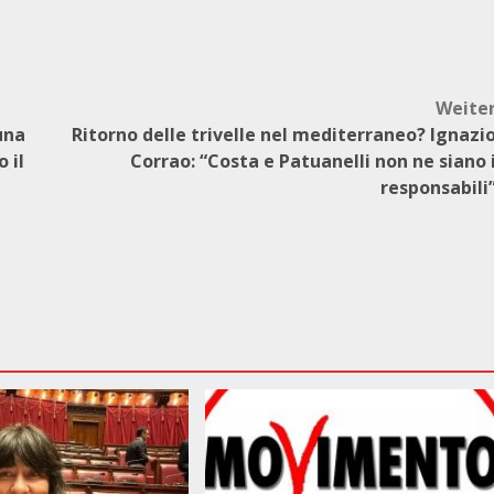
Weite
 una
Ritorno delle trivelle nel mediterraneo? Ignazi
 il
Corrao: “Costa e Patuanelli non ne siano 
responsabili