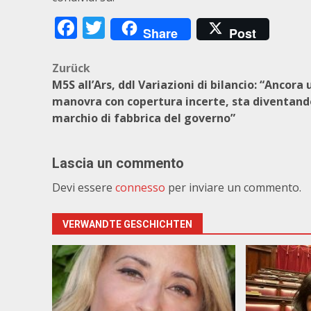
Facebook
Twitter
Share
Post
Beitragsnavigation
Zurück
M5S all’Ars, ddl Variazioni di bilancio: “Ancora
manovra con copertura incerte, sta diventando
marchio di fabbrica del governo”
Lascia un commento
Devi essere
connesso
per inviare un commento.
VERWANDTE GESCHICHTEN