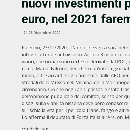
nuovi investimenti p
euro, nel 2021 farem
23 Dicembre 2020
Palermo, 23/12/2020: “L’anno che verrà sarà deter
infrastrutturale nel nisseno. Ai circa 3 milioni di
viario, che ormai sono certezze derivate dal POC, g
ramo, Marco Falcone, dedicherò un’intera giornata 
modo, oltre ai cantieri già finanziati dalle APQ per o
stradali della Mussomeli-Villalba, della Marianopoli
circondario. Ciò che negli anni passati è stato tras
dell’opinione pubblica e dei comitati, senza per q
disagi sulla viabilità nissena deve però conoscere 
si rischia la vita per il pericolo frane, fango e altr
Lo afferma il deputato di Forza Italia all’Ars, on.
condividi su: