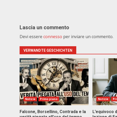
Lascia un commento
Devi essere
connesso
per inviare un commento.
VERWANDTE GESCHICHTEN
Notizie
Primo piano
Notizie
Pr
Falcone, Borsellino, Contrada e la
L’equivoco d
verità piegata all’uso del tempo
lezione di F