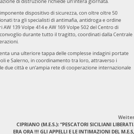
razione di distruzione richiede un’intera giornata.
imponente dispositivo di sicurezza, con oltre oltre 50
nati tra gli specialisti di antimafia, antidroga e ordine
tteri AW 139 Volpe 414 e AW 169 Volpe 502 del Centro di
convoglio durante tutto il tragitto, coordinati dalla Centrale
razioni.
senta una ulteriore tappa delle complesse indagini portate
poli e Salerno, in coordinamento tra loro, attraverso i
elle due città e un’ampia rete di cooperazione internazionale
Weite
CIPRIANO (M.E.S.): “PESCATORI SICILIANI LIBERATI
ERA ORA !!! GLI APPELLI E LE INTIMAZIONI DEL M.E.S