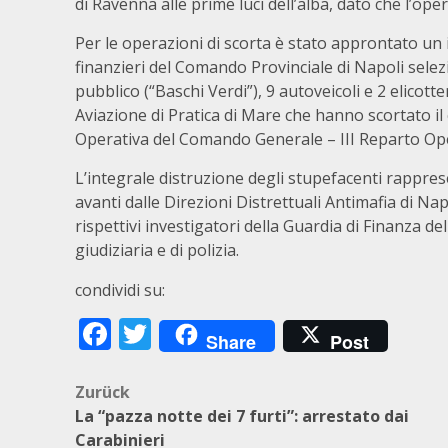
di Ravenna alle prime luci dell’alba, dato che l’ope
Per le operazioni di scorta è stato approntato un 
finanzieri del Comando Provinciale di Napoli selezio
pubblico (“Baschi Verdi”), 9 autoveicoli e 2 elico
Aviazione di Pratica di Mare che hanno scortato il 
Operativa del Comando Generale – III Reparto Ope
L’integrale distruzione degli stupefacenti rappre
avanti dalle Direzioni Distrettuali Antimafia di Na
rispettivi investigatori della Guardia di Finanza d
giudiziaria e di polizia.
condividi su:
Facebook
Twitter
Share
Post
Beitragsnavigation
Zurück
La “pazza notte dei 7 furti”: arrestato dai
Carabinieri