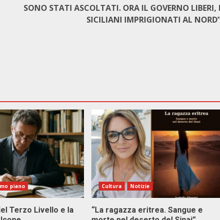
SONO STATI ASCOLTATI. ORA IL GOVERNO LIBERI, 
SICILIANI IMPRIGIONATI AL NORD
imo piano
Cultura
Notizie
el Terzo Livello e la
“La ragazza eritrea. Sangue e
alcone
morte nel deserto del Sinai”.