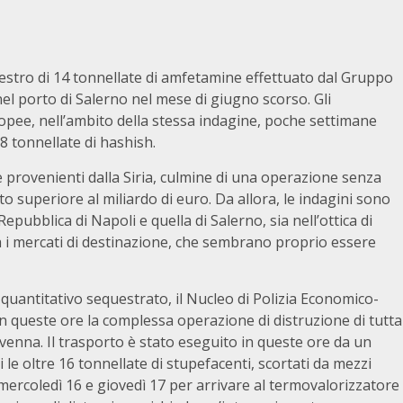
uestro di 14 tonnellate di amfetamine effettuato dal Gruppo
el porto di Salerno nel mese di giugno scorso. Gli
nopee, nell’ambito della stessa indagine, poche settimane
8 tonnellate di hashish.
 provenienti dalla Siria, culmine di una operazione senza
to superiore al miliardo di euro. Da allora, le indagini sono
pubblica di Napoli e quella di Salerno, sia nell’ottica di
 sia i mercati di destinazione, che sembrano proprio essere
quantitativo sequestrato, il Nucleo di Polizia Economico-
n queste ore la complessa operazione di distruzione di tutta
avenna. Il trasporto è stato eseguito in queste ore da un
le oltre 16 tonnellate di stupefacenti, scortati da mezzi
 mercoledì 16 e giovedì 17 per arrivare al termovalorizzatore