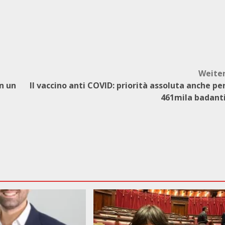
Weite
n un
Il vaccino anti COVID: priorità assoluta anche pe
461mila badant