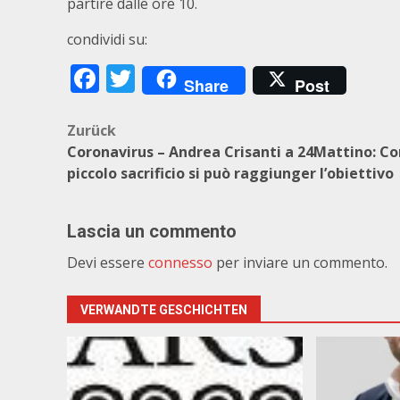
partire dalle ore 10.
condividi su:
Facebook
Twitter
Share
Post
Beitragsnavigation
Zurück
Coronavirus – Andrea Crisanti a 24Mattino: Co
piccolo sacrificio si può raggiunger l’obiettivo
Lascia un commento
Devi essere
connesso
per inviare un commento.
VERWANDTE GESCHICHTEN