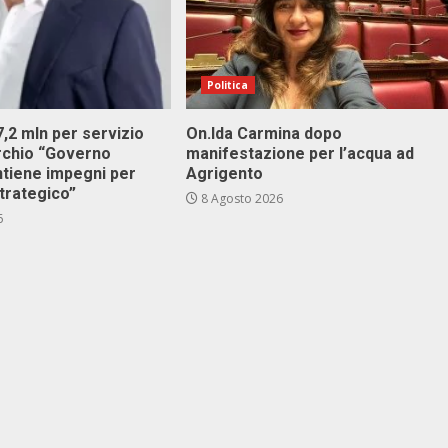
Politica
 7,2 mln per servizio
On.Ida Carmina dopo
archio “Governo
manifestazione per l’acqua ad
ntiene impegni per
Agrigento
trategico”
8 Agosto 2026
6