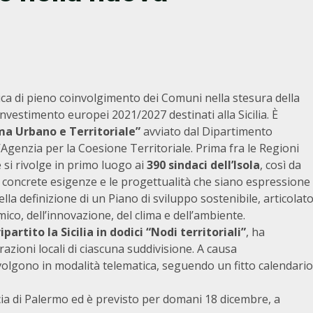
ca di pieno coinvolgimento dei Comuni nella stesura della
vestimento europei 2021/2027 destinati alla Sicilia. È
ma Urbano e Territoriale”
avviato dal Dipartimento
l’Agenzia per la Coesione Territoriale. Prima fra le Regioni
he si rivolge in primo luogo ai
390 sindaci dell’Isola
, così da
concrete esigenze e le progettualità che siano espressione
lla definizione di un Piano di sviluppo sostenibile, articolat
ico, dell’innovazione, del clima e dell’ambiente.
ripartito la Sicilia in dodici “Nodi territoriali”
, ha
zioni locali di ciascuna suddivisione. A causa
volgono in modalità telematica, seguendo un fitto calendario
cia di Palermo ed è previsto per domani 18 dicembre, a