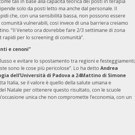
come tali in base alla capacità teorica dei posti in terapia
ipende solo da posti letto ma anche dal personale. Il
pidi che, con una sensibilità bassa, non possono essere
omunità vulnerabili, cosi invece di una barriera creiamo
ino. “Il Veneto ora dovrebbe fare 2/3 settimane di zona
st rapidi per lo screening di comunità”.
nti e cenoni”
l flusso e evitare lo spostamento tra regioni e festeggiamenti
ueste sono le cose più pericolose”. Lo ha detto
Andrea
logia dell’Università di Padova a 24Mattino di Simone
ta Italia, se il valore è quello della salute umana e
el Natale per ottenere questo risultato, con le scuole
di un’occasione unica che non compromette l’economia, con un