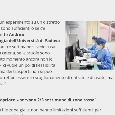
 un esperimento su un distretto
 sono sufficienti o se c’è
detto
Andrea
ogia dell’Università di Padova
due tre settimane si vede cosa
a catena, se le scuole sono
uesto momento ancora non lo
i vuole un po’ di flessibilità
ema dei trasporti non si può
otrebbe essere lo scaglionamento di entrate e di uscite, ma
mai”.
propriato – servono 2/3 settimane di zona rossa”
ori: le zone gialle non hanno limitazioni sufficienti per