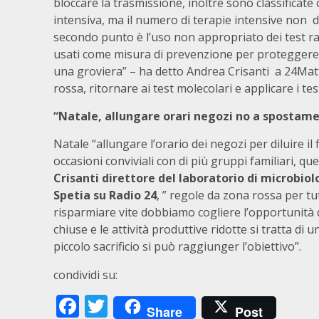
bloccare la trasmissione, inoltre sono classificate 
intensiva, ma il numero di terapie intensive non d
secondo punto è l’uso non appropriato dei test ra
usati come misura di prevenzione per proteggere c
una groviera” – ha detto Andrea Crisanti a 24Matt
rossa, ritornare ai test molecolari e applicare i te
“Natale, allungare orari negozi no a spostame
Natale “allungare l’orario dei negozi per diluire i
occasioni conviviali con di più gruppi familiari, q
Crisanti
direttore del laboratorio di microbio
Spetia su Radio 24
, ” regole da zona rossa per tut
risparmiare vite dobbiamo cogliere l’opportunità d
chiuse e le attività produttive ridotte si tratta 
piccolo sacrificio si può raggiunger l’obiettivo”.
condividi su:
Facebook
Twitter
Share
Post