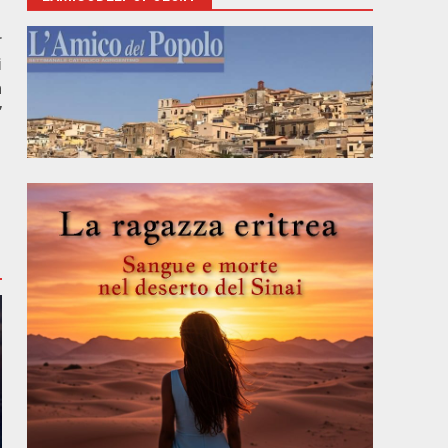
r
i
a
”