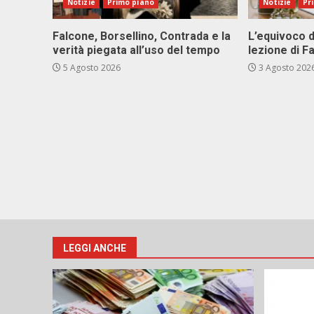
Notizie
Primo piano
Notizie
Pr
Falcone, Borsellino, Contrada e la
L’equivoco d
verità piegata all’uso del tempo
lezione di F
5 Agosto 2026
3 Agosto 202
LEGGI ANCHE