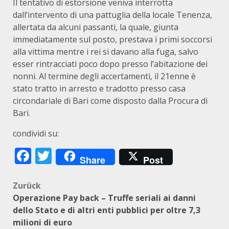
Il tentativo di estorsione veniva interrotta
dall’intervento di una pattuglia della locale Tenenza,
allertata da alcuni passanti, la quale, giunta
immediatamente sul posto, prestava i primi soccorsi
alla vittima mentre i rei si davano alla fuga, salvo
esser rintracciati poco dopo presso l’abitazione dei
nonni. Al termine degli accertamenti, il 21enne è
stato tratto in arresto e tradotto presso casa
circondariale di Bari come disposto dalla Procura di
Bari.
condividi su:
Facebook
Twitter
Share
Post
Beitragsnavigation
Zurück
Operazione Pay back – Truffe seriali ai danni
dello Stato e di altri enti pubblici per oltre 7,3
milioni di euro