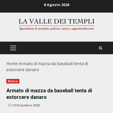
Zum
8 Agosto 2026
Inhalt
springen
PRIMÄRES
MENÜ
Home
Armato di mazza da baseball tenta di
estorcere danaro
Notizie
Armato di mazza da baseball tenta di
estorcere danaro
14 Dicembre 2020