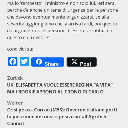
ma io ‘tempesto’ il ministro e non solo lui, ieri sera,
perché c’è anche un tema di urgenza per le persone
che devono eventualmente organizzarsi, se alla
severità aggiungiamo che si arriva tardi, poi questo
dà argomento alle persone di essere arrabbiate e
questo è da evitare”.
condividi su:
Facebook
Twitter
Share
Post
Beitragsnavigation
Zurück
UK, ELISABETTA VUOLE ESSERE REGINA “A VITA”
MA I BOOKIE APRONO AL TRONO DI CARLO
Weiter
Crisi pesca. Corrao (M5S): Governo italiano porti
la posizione dei nostri pescatori all’Agrifish
Council