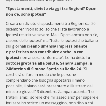
“Spostamenti, divieto viaggi tra Regioni? Dpcm
non c’è, sono ipotesi”
Ci sarà un divieto di spostamenti tra Regioni dal 20
dicembre? “Non lo so, so che si sta lavorando a
ipotesi restrittive severe. Ma il Dpcm ancora non c’è,
ci sono delle ipotesi” ma “tutte le ipotesi che ballano
sui giornali
creano un’ansia impressionante
e
preferisco non contribuire anche io con
ipotesi
non ancora confermate”. Lo ha detto
la
sottosegretaria alla Salute, Sandra Zampa,
a
24Mattino di Simone Spetia su Radio 24.
“Si
cercherà di fare in modo che le persone
comprendano che bisogna spostarsi il meno
possibile, il piano sarà presentato e illustrato dal
ministro giovedì” 3 dicembre. Zampa racconta “ho
fratelli, amici, sorelle che mi ‘assediano’ per sapere e
ieri sera ho scritto un messaggino, non dico a chi…