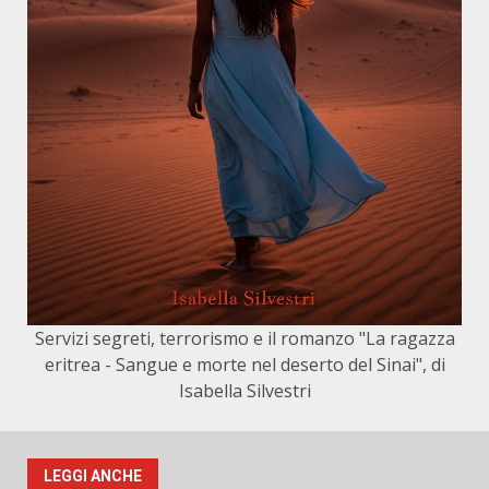
Servizi segreti, terrorismo e il romanzo "La ragazza
eritrea - Sangue e morte nel deserto del Sinai", di
Isabella Silvestri
LEGGI ANCHE