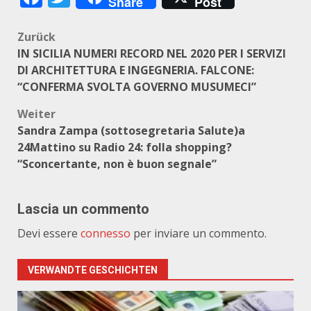
Share
Post
Beitragsnavigation
Zurück
IN SICILIA NUMERI RECORD NEL 2020 PER I SERVIZI
DI ARCHITETTURA E INGEGNERIA. FALCONE:
“CONFERMA SVOLTA GOVERNO MUSUMECI”
Weiter
Sandra Zampa (sottosegretaria Salute)a
24Mattino su Radio 24: folla shopping?
“Sconcertante, non è buon segnale”
Lascia un commento
Devi essere
connesso
per inviare un commento.
VERWANDTE GESCHICHTEN