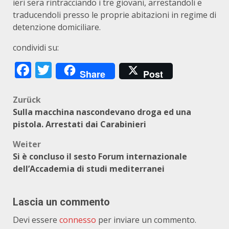
ieri sera rintracciando i tre giovani, arrestandoli e
traducendoli presso le proprie abitazioni in regime di
detenzione domiciliare.
condividi su:
Facebook
Twitter
Share
Post
Beitragsnavigation
Zurück
Sulla macchina nascondevano droga ed una
pistola. Arrestati dai Carabinieri
Weiter
Si è concluso il sesto Forum internazionale
dell’Accademia di studi mediterranei
Lascia un commento
Devi essere
connesso
per inviare un commento.