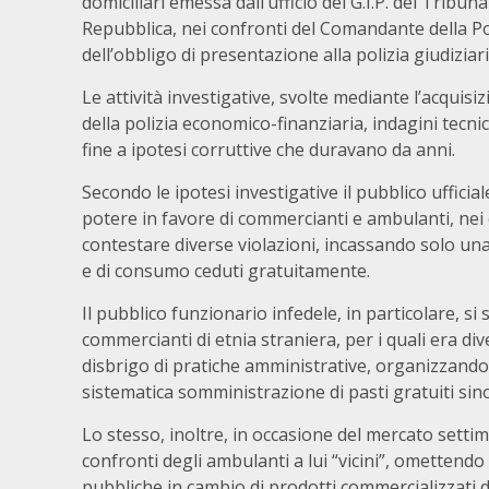
domiciliari emessa dall’ufficio del G.I.P. del Tribun
Repubblica, nei confronti del Comandante della Po
dell’obbligo di presentazione alla polizia giudiziar
Le attività investigative, svolte mediante l’acqui
della polizia economico-finanziaria, indagini te
fine a ipotesi corruttive che duravano da anni.
Secondo le ipotesi investigative il pubblico uffici
potere in favore di commercianti e ambulanti, nei 
contestare diverse violazioni, incassando solo una 
e di consumo ceduti gratuitamente.
Il pubblico funzionario infedele, in particolare, si
commercianti di etnia straniera, per i quali era di
disbrigo di pratiche amministrative, organizzando 
sistematica somministrazione di pasti gratuiti sin
Lo stesso, inoltre, in occasione del mercato settim
confronti degli ambulanti a lui “vicini”, omettendo 
pubbliche in cambio di prodotti commercializzati d