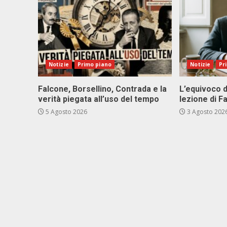
Notizie
Primo piano
Notizie
Pr
Falcone, Borsellino, Contrada e la
L’equivoco d
verità piegata all’uso del tempo
lezione di F
5 Agosto 2026
3 Agosto 202