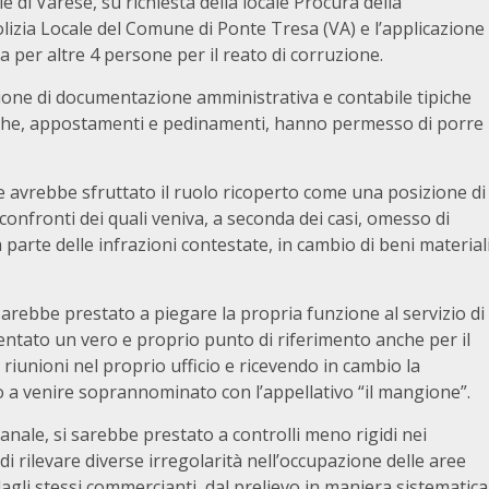
ale di Varese, su richiesta della locale Procura della
lizia Locale del Comune di Ponte Tresa (VA) e l’applicazione
ia per altre 4 persone per il reato di corruzione.
sizione di documentazione amministrativa e contabile tipiche
cniche, appostamenti e pedinamenti, hanno permesso di porre
ale avrebbe sfruttato il ruolo ricoperto come una posizione di
confronti dei quali veniva, a seconda dei casi, omesso di
parte delle infrazioni contestate, in cambio di beni material
 sarebbe prestato a piegare la propria funzione al servizio di
ventato un vero e proprio punto di riferimento anche per il
riunioni nel proprio ufficio e ricevendo in cambio la
o a venire soprannominato con l’appellativo “il mangione”.
anale, si sarebbe prestato a controlli meno rigidi nei
di rilevare diverse irregolarità nell’occupazione delle aree
agli stessi commercianti, dal prelievo in maniera sistematica