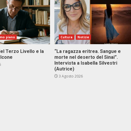
imo piano
Cultura
Notizie
el Terzo Livello e la
“La ragazza eritrea. Sangue e
alcone
morte nel deserto del Sinai”.
Intervista a Isabella Silvestri
6
(Autrice)
3 Agosto 2026