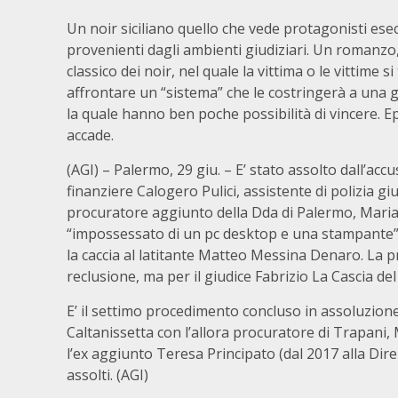
Un noir siciliano quello che vede protagonisti esec
provenienti dagli ambienti giudiziari. Un romanzo
classico dei noir, nel quale la vittima o le vittime s
affrontare un “sistema” che le costringerà a una 
la quale hanno ben poche possibilità di vincere. E
accade.
(AGI) – Palermo, 29 giu. – E’ stato assolto dall’accu
finanziere Calogero Pulici, assistente di polizia gi
procuratore aggiunto della Dda di Palermo, Maria T
“impossessato di un pc desktop e una stampante” cu
la caccia al latitante Matteo Messina Denaro. La 
reclusione, ma per il giudice Fabrizio La Cascia del
E’ il settimo procedimento concluso in assoluzione 
Caltanissetta con l’allora procuratore di Trapani,
l’ex aggiunto Teresa Principato (dal 2017 alla Dir
assolti. (AGI)