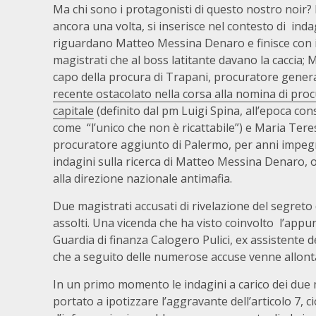
Ma chi sono i protagonisti di questo nostro noir? 
ancora una volta, si inserisce nel contesto di inda
riguardano Matteo Messina Denaro e finisce con i
magistrati che al boss latitante davano la caccia; M
capo della procura di Trapani, procuratore gener
recente ostacolato nella corsa alla nomina di proc
capitale
(definito dal pm Luigi Spina, all’epoca con
come “l’unico che non è ricattabile”) e Maria Tere
procuratore aggiunto di Palermo, per anni impeg
indagini sulla ricerca di Matteo Messina Denaro, o
alla direzione nazionale antimafia.
Due magistrati accusati di rivelazione del segreto d
assolti. Una vicenda che ha visto coinvolto l’appu
Guardia di finanza Calogero Pulici, ex assistente d
che a seguito delle numerose accuse venne allonta
In un primo momento le indagini a carico dei due m
portato a ipotizzare l’aggravante dell’articolo 7, 