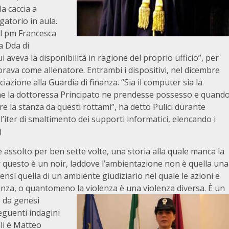
a caccia a
gatorio in aula.
dal pm Francesca
la Dda di
i aveva la disponibilità in ragione del proprio ufficio”, per
orava come allenatore. Entrambi i dispositivi, nel dicembre
azione alla Guardia di finanza. “Sia il computer sia la
 che la dottoressa Principato ne prendesse possesso e quand
re la stanza da questi rottami”, ha detto Pulici durante
 l’iter di smaltimento dei supporti informatici, elencando i
)
e assolto per ben sette volte, una storia alla quale manca la
Per questo è un noir, laddove l’ambientazione non è quella una
sì quella di un ambiente giudiziario nel quale le azioni e
lenza, o quantomeno la violenza è una violenza diversa.
È un
e da genesi
seguenti indagini
ali è Matteo