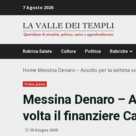
Zum
7 Agosto 2026
Inhalt
springen
Rubrica Salute
Cultura
Politica
Rubriche
Home
Messina Denaro – Assolto per la settima volt
Primo piano
Messina Denaro – As
volta il finanziere C
30 Giugno 2020