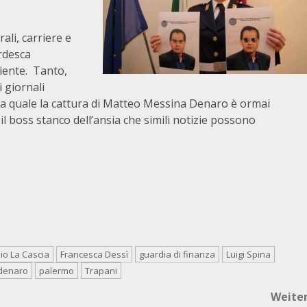
ali, carriere e
ardesca
iente. Tanto,
 giornali
a quale la cattura di Matteo Messina Denaro è ormai
il boss stanco dell’ansia che simili notizie possono
io La Cascia
Francesca Dessì
guardia di finanza
Luigi Spina
denaro
palermo
Trapani
Weite