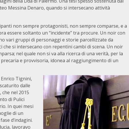
agini della Dda di Palermo. Una tesi spesso sostenuta dai
atteo Messina Denaro, quando si intersecano attività
artecipanti non sempre protagonisti, non sempre comparse, e a
mbra essere soltanto un “incidente” tra procure. Un noir con
o vari gruppi di personaggi e storie parcellizzate da
i che si intersecano con repentini cambi di scena. Un noir
rsa; nel quale non si va alla ricerca di una verità, per la
à precaria e provvisoria, idonea al raggiungimento di un
Enrico Tignini,
scaturito dalle
o, che nel 2015
to di Pulici
ario. In quei mesi
moglie di un
 fase d’indagini.
ducia, lavoravo