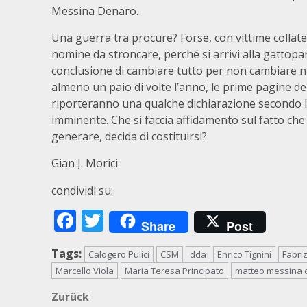
Messina Denaro.
Una guerra tra procure? Forse, con vittime collater
nomine da stroncare, perché si arrivi alla gattop
conclusione di cambiare tutto per non cambiare n
almeno un paio di volte l’anno, le prime pagine dei
riporteranno una qualche dichiarazione secondo l
imminente. Che si faccia affidamento sul fatto che 
generare, decida di costituirsi?
Gian J. Morici
condividi su:
Facebook
Twitter
Share
Post
Tags:
Calogero Pulici
CSM
dda
Enrico Tignini
Fabriz
Marcello Viola
Maria Teresa Principato
matteo messina 
Beitragsnavigation
Zurück