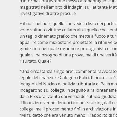
d’informazioni avrebbe messo a repentaglio le ind
magistrati nell’ambito di indagini sul latitante M
investigative di altre procure.
È il noir nel noir, quello che vede la lista dei p
volte soltanto vittime collaterali di quello che se
un taglio cinematografico che mette a fuoco a turn
apparire come microstorie proiettate a ritmi veloc
giudiziario nel quale ognuno è protagonista e compa
quale si ha bisogno di una prova, ma di una verit
risultato. Quale?
“Una circostanza singolare”, commenta l’avvocato 
legale del finanziere Calogero Pulici. Il processo è 
indagini del Nucleo di polizia tributaria di Palerm
indagarono sul collega, in seguito all’allontanamen
dalla Procura, voluto dai vertici dell’ufficio giudizi
il finanziere venne denunciato per stalking dalla 
collega, ma il procedimento finì in archiviazione in
“Mi fu detto che era venuto meno il rapporto di fi