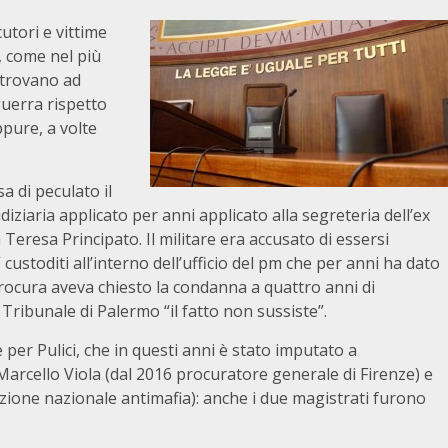
utori e vittime
, come nel più
i trovano ad
guerra rispetto
ppure, a volte
sa di peculato il
udiziaria applicato per anni applicato alla segreteria dell’ex
eresa Principato. Il militare era accusato di essersi
stoditi all’interno dell’ufficio del pm che per anni ha dato
procura aveva chiesto la condanna a quattro anni di
 Tribunale di Palermo “il fatto non sussiste”.
per Pulici, che in questi anni è stato imputato a
 Marcello Viola (dal 2016 procuratore generale di Firenze) e
ezione nazionale antimafia): anche i due magistrati furono