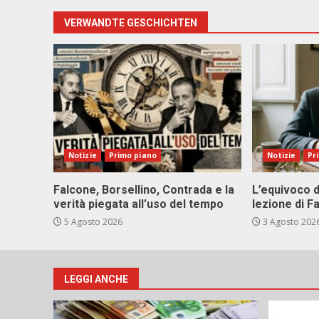
VERWANDTE GESCHICHTEN
Notizie
Primo piano
Notizie
Pr
Falcone, Borsellino, Contrada e la
L’equivoco d
verità piegata all’uso del tempo
lezione di F
5 Agosto 2026
3 Agosto 202
LEGGI ANCHE