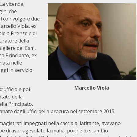
La vicenda,
gini che
l coinvolgere due
arcello Viola, ex
ale a Firenze e
di
uratore della
sigliere del Csm,
sa Principato, ex
nata nelle
ggi in servizio
Marcello Viola
’ufficio e poi
ntato della
ella Principato,
nato dagli uffici della procura nel settembre 2015.
agistrati impegnati nella caccia al latitante, avevano
cioè di aver agevolato la mafia, poiché lo scambio