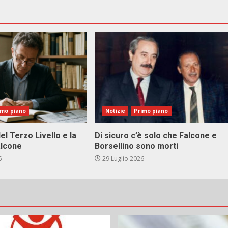
imo piano
Notizie
Primo piano
el Terzo Livello e la
Di sicuro c’è solo che Falcone e
alcone
Borsellino sono morti
6
29 Luglio 2026