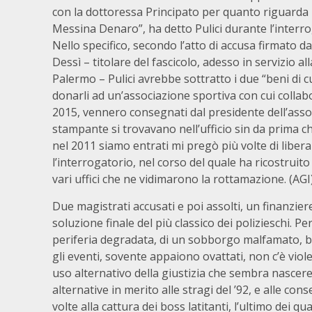
con la dottoressa Principato per quanto riguarda l
Messina Denaro”, ha detto Pulici durante l’interro
Nello specifico, secondo l’atto di accusa firmato 
Dessì – titolare del fascicolo, adesso in servizio al
Palermo – Pulici avrebbe sottratto i due “beni di cu
donarli ad un’associazione sportiva con cui collab
2015, vennero consegnati dal presidente dell’associ
stampante si trovavano nell’ufficio sin da prima
nel 2011 siamo entrati mi pregò più volte di libera
l’interrogatorio, nel corso del quale ha ricostruito
vari uffici che ne vidimarono la rottamazione. (AGI
Due magistrati accusati e poi assolti, un finanzier
soluzione finale del più classico dei polizieschi. 
periferia degradata, di un sobborgo malfamato, ben
gli eventi, sovente appaiono ovattati, non c’è vio
uso alternativo della giustizia che sembra nascer
alternative in merito alle stragi del ’92, e alle con
volte alla cattura dei boss latitanti, l’ultimo dei qu