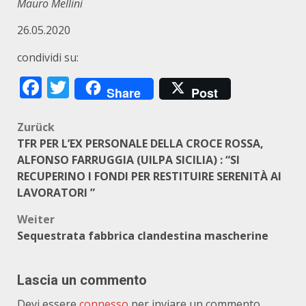
Mauro Mellini
26.05.2020
condividi su:
Facebook
Twitter
Share
Post
Beitragsnavigation
Zurück
TFR PER L’EX PERSONALE DELLA CROCE ROSSA,
ALFONSO FARRUGGIA (UILPA SICILIA) : “SI
RECUPERINO I FONDI PER RESTITUIRE SERENITÀ AI
LAVORATORI ”
Weiter
Sequestrata fabbrica clandestina mascherine
Lascia un commento
Devi essere
connesso
per inviare un commento.