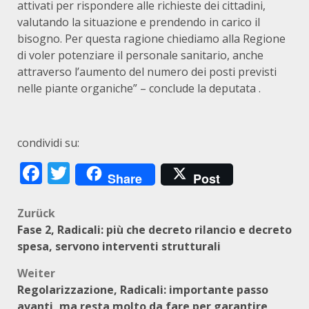
attivati per rispondere alle richieste dei cittadini,
valutando la situazione e prendendo in carico il
bisogno. Per questa ragione chiediamo alla Regione
di voler potenziare il personale sanitario, anche
attraverso l’aumento del numero dei posti previsti
nelle piante organiche” – conclude la deputata .
condividi su:
Facebook
Twitter
Share
Post
Beitragsnavigation
Zurück
Fase 2, Radicali: più che decreto rilancio e decreto
spesa, servono interventi strutturali
Weiter
Regolarizzazione, Radicali: importante passo
avanti, ma resta molto da fare per garantire