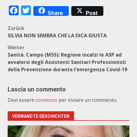
Facebook
Twitter
Share
Post
Beitragsnavigation
Zurück
SILVIA NON SEMBRA CHE LA DICA GIUSTA
Weiter
Sanità. Campo (M5S): Regione incalzi le ASP ad
avvalersi degli Assistenti Sanitari Professionisti
della Prevenzione durante l’emergenza Covid-19
Lascia un commento
Devi essere
connesso
per inviare un commento.
VERWANDTE GESCHICHTEN