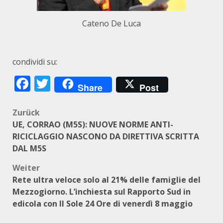
Cateno De Luca
condividi su:
Facebook
Twitter
Share
Post
Beitragsnavigation
Zurück
UE, CORRAO (M5S): NUOVE NORME ANTI-
RICICLAGGIO NASCONO DA DIRETTIVA SCRITTA
DAL M5S
Weiter
Rete ultra veloce solo al 21% delle famiglie del
Mezzogiorno. L’inchiesta sul Rapporto Sud in
edicola con Il Sole 24 Ore di venerdì 8 maggio