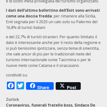
è di solito meta privilegiata del turismo organizzato.
I dati dell’ultimo bollettino dell’Enit sono arrivati
come una doccia fredda
: per rimanere alla Sicilia,
Enit segnala per il ­2020 un calo solo su Palermo del
16,8% di turisti italiani
e del 22,7% di turisti stranieri. Per quanto limitato il
dato è interessante anche per il resto della regione e
si può benissimo ipotizzare, senza tema di smentita,
che vale ancor di più per le tradizionali mete del
turismo internazionale come Taormina o per le
nuove mete come Catania e il siracusano.
condividi su:
Facebook
Twitter
Share
Post
Beitragsnavigation
Zurück
Coronavirus, funerali fratello boss, Sindaco De