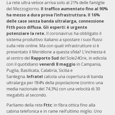
La rete ultra veloce arriva solo al 21% delle famiglie
del Mezzogiorno.
Il traffico aumentato fino al 90%
ha messo a dura prova l’infrastruttura. Il 16%
delle case senza banda ultralarga, connessione
Ftth poco diffusa. Gli esperti: è urgente
potenziare la rete.
Il coronavirus ha obbligato il
sistema produttivo italiano a spostare i suoi flussi
sulla rete online. Ma con quali infrastrutture si è
presentato il Meridione a questa sfida? L’inchiesta è
al centro del
Rapporto
Sud
del Sole24Ore, in edicola
con il quotidiano
venerdì 8 maggio
in Campania,
Puglia, Basilicata, Calabria, Sicilia e
Sardegna.
Infratel
calcola una copertura di banda
ultralarga per l’84­% della popolazione (contro una
media nazionale del 74,3%) con una velocità di 30
megabits al secondo.
Parliamo della rete
Fttc
: in fibra ottica fino alla
cabina telefonica e in rame nell’ultimo miglio. Uno