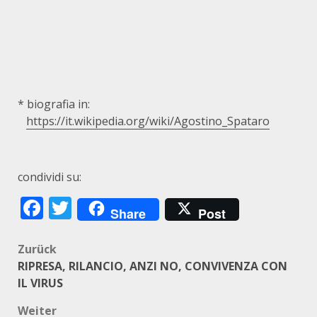
* biografia in:
https://it.wikipedia.org/wiki/Agostino_Spataro
condividi su:
Facebook
Twitter
Share
Post
Beitragsnavigation
Zurück
RIPRESA, RILANCIO, ANZI NO, CONVIVENZA CON
IL VIRUS
Weiter