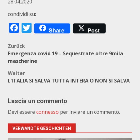
28.04.2020
condividi su:
Facebook
Twitter
Share
Post
Beitragsnavigation
Zurück
Emergenza covid 19 – Sequestrate oltre 9mila
mascherine
Weiter
L’ITALIA SI SALVA TUTTA INTERA O NON SI SALVA
Lascia un commento
Devi essere
connesso
per inviare un commento.
VERWANDTE GESCHICHTEN