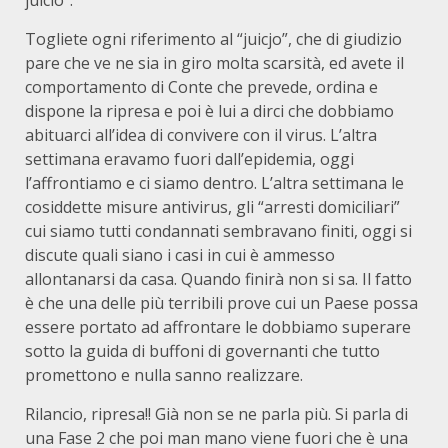
juicio”.
Togliete ogni riferimento al “juicjo”, che di giudizio
pare che ve ne sia in giro molta scarsità, ed avete il
comportamento di Conte che prevede, ordina e
dispone la ripresa e poi è lui a dirci che dobbiamo
abituarci all’idea di convivere con il virus. L’altra
settimana eravamo fuori dall’epidemia, oggi
l’affrontiamo e ci siamo dentro. L’altra settimana le
cosiddette misure antivirus, gli “arresti domiciliari”
cui siamo tutti condannati sembravano finiti, oggi si
discute quali siano i casi in cui è ammesso
allontanarsi da casa. Quando finirà non si sa. Il fatto
è che una delle più terribili prove cui un Paese possa
essere portato ad affrontare le dobbiamo superare
sotto la guida di buffoni di governanti che tutto
promettono e nulla sanno realizzare.
Rilancio, ripresa!! Già non se ne parla più. Si parla di
una Fase 2 che poi man mano viene fuori che è una