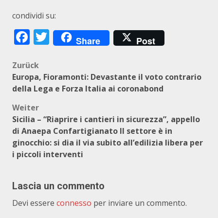
condividi su:
Facebook
Twitter
Share
Post
Beitragsnavigation
Zurück
Europa, Fioramonti: Devastante il voto contrario
della Lega e Forza Italia ai coronabond
Weiter
Sicilia – “Riaprire i cantieri in sicurezza”, appello
di Anaepa Confartigianato Il settore è in
ginocchio: si dia il via subito all’edilizia libera per
i piccoli interventi
Lascia un commento
Devi essere
connesso
per inviare un commento.