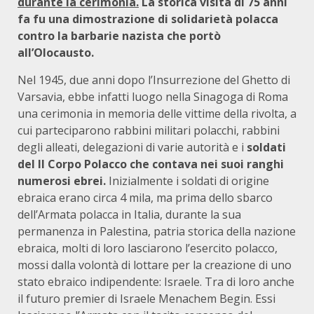
durante la cerimonia.
La storica visita di 75 anni
fa fu una dimostrazione di solidarietà polacca
contro la barbarie nazista che portò
all’Olocausto.
Nel 1945, due anni dopo l’Insurrezione del Ghetto di
Varsavia, ebbe infatti luogo nella Sinagoga di Roma
una cerimonia in memoria delle vittime della rivolta, a
cui parteciparono rabbini militari polacchi, rabbini
degli alleati, delegazioni di varie autorità e i
soldati
del II Corpo Polacco che contava nei suoi ranghi
numerosi ebrei.
Inizialmente i soldati di origine
ebraica erano circa 4 mila, ma prima dello sbarco
dell’Armata polacca in Italia, durante la sua
permanenza in Palestina, patria storica della nazione
ebraica, molti di loro lasciarono l’esercito polacco,
mossi dalla volontà di lottare per la creazione di uno
stato ebraico indipendente: Israele. Tra di loro anche
il futuro premier di Israele Menachem Begin. Essi