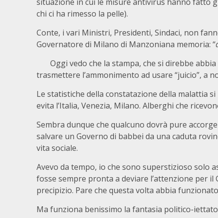
situazione in cui le misure antivirus hanno fatto g
chi ci ha rimesso la pelle).
Conte, i vari Ministri, Presidenti, Sindaci, non fa
Governatore di Milano di Manzoniana memoria: “
Oggi vedo che la stampa, che si direbbe abbia
trasmettere l’ammonimento ad usare “juicio”, a n
Le statistiche della constatazione della malattia s
evita l’Italia, Venezia, Milano. Alberghi che ricevon
Sembra dunque che qualcuno dovrà pure accorge
salvare un Governo di babbei da una caduta rovinos
vita sociale.
Avevo da tempo, io che sono superstizioso solo 
fosse sempre pronta a deviare l’attenzione per il 
precipizio. Pare che questa volta abbia funzionat
Ma funziona benissimo la fantasia politico-iettatoria