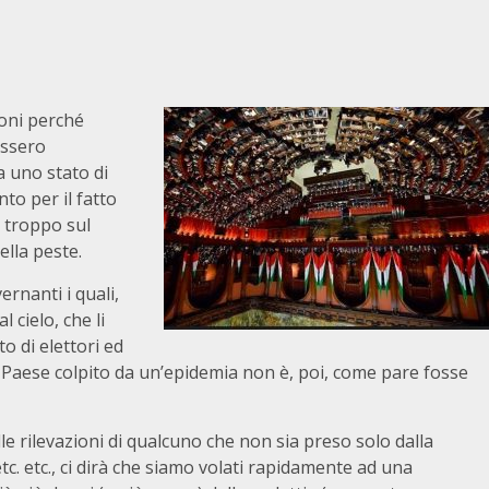
oni perché
essero
a uno stato di
to per il fatto
 troppo sul
della peste.
rnanti i quali,
 cielo, che li
o di elettori ed
n Paese colpito da un’epidemia non è, poi, come pare fosse
alle rilevazioni di qualcuno che non sia preso solo dalla
tc. etc., ci dirà che siamo volati rapidamente ad una