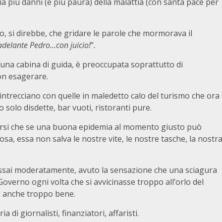
ià più danni (e più paura) della malattia (con santa pace per
nno, si direbbe, che gridare le parole che mormorava il
adelante Pedro…con juicio!
”
.
 una cabina di guida, è preoccupata soprattutto di
on esagerare.
i intrecciano con quelle in maledetto calo del turismo che ora
o solo disdette, bar vuoti, ristoranti pure.
rsi che se una buona epidemia al momento giusto può
a, essa non salva le nostre vite, le nostre tasche, la nostr
assai moderatamente, avuto la sensazione che una sciagura
Governo ogni volta che si avvicinasse troppo all’orlo del
o anche troppo bene.
 di giornalisti, finanziatori, affaristi.