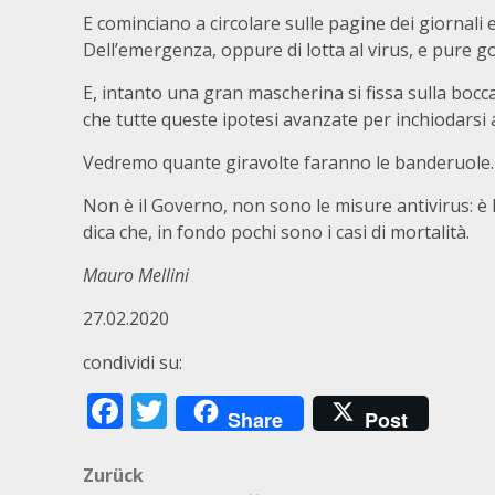
E cominciano a circolare sulle pagine dei giornali 
Dell’emergenza, oppure di lotta al virus, e pure g
E, intanto una gran mascherina si fissa sulla bocca 
che tutte queste ipotesi avanzate per inchiodarsi 
Vedremo quante giravolte faranno le banderuole. P
Non è il Governo, non sono le misure antivirus: è l
dica che, in fondo pochi sono i casi di mortalità.
M
auro Mellini
27.02.2020
condividi su:
Facebook
Twitter
Share
Post
Beitragsnavigation
Zurück