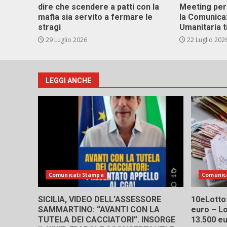
dire che scendere a patti con la
Meeting per 
mafia sia servito a fermare le
la Comunica
stragi
Umanitaria t
29 Luglio 2026
22 Luglio 202
LEGGI ANCHE
Comunicati Stampa
Comunic
SICILIA, VIDEO DELL’ASSESSORE
10eLotto: 
SAMMARTINO: “AVANTI CON LA
euro – Lo
TUTELA DEI CACCIATORI”. INSORGE
13.500 e