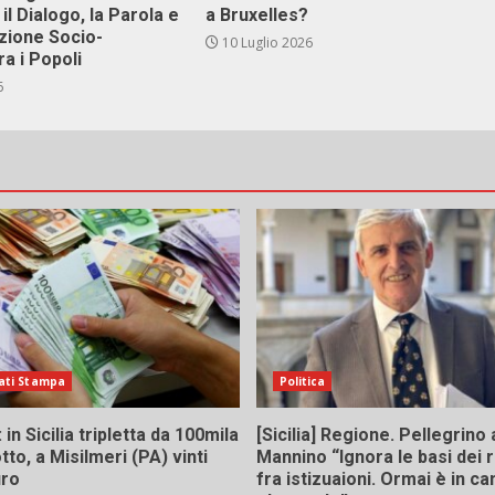
il Dialogo, la Parola e
a Bruxelles?
zione Socio-
10 Luglio 2026
ra i Popoli
6
ati Stampa
Politica
in Sicilia tripletta da 100mila
[Sicilia] Regione. Pellegrino 
tto, a Misilmeri (PA) vinti
Mannino “Ignora le basi dei 
uro
fra istizuaioni. Ormai è in 